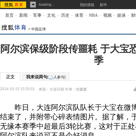
loading...
我的搜狐
邮件
首页
-
新闻
-
军事
-
文化
-
历史
-
体育
-
NBA
-
视频
-
娱谈
-
财
>
中国足球
阿尔滨保级阶段传噩耗 于大宝
季
正文
我来说两句
(
人参与)
2014-10-15 10:20:01
来源：
大连日报
作者：徐媛媛
昨日，大连阿尔滨队队长
于大宝
在微博
结束了，并附带心碎表情图片。据了解，
无缘本赛季
中超
最后3轮比赛，这对于正
阿尔滨队来说可不是个好消息。