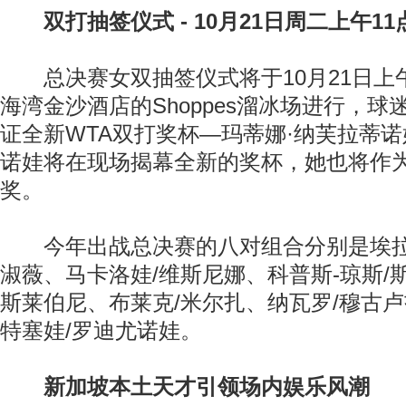
双打抽签仪式 - 10月21日周二上午11
总决赛女双抽签仪式将于10月21日上午
海湾金沙酒店的Shoppes溜冰场进行，
证全新WTA双打奖杯—玛蒂娜·纳芙拉蒂
诺娃将在现场揭幕全新的奖杯，她也将作
奖。
今年出战总决赛的八对组合分别是埃拉尼
淑薇、马卡洛娃/维斯尼娜、科普斯-琼斯/
斯莱伯尼、布莱克/米尔扎、纳瓦罗/穆古
特塞娃/罗迪尤诺娃。
新加坡本土天才引领场内娱乐风潮