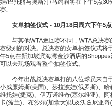
娃/巴托丽与奥斯汀/马约莉将在下午5点30
赛。
女单抽签仪式 - 10月18日周六下午5点
与其他WTA巡回赛不同，WTA总决赛
赛级别的对决。总决赛的女单抽签仪式将于
午5点在新加坡滨海湾金沙酒店的Shoppe
可以去现场观看整个抽签仪式。
今年出战总决赛单打的八位球员来自于八
小威廉姆斯(美国)、莎拉波娃(俄罗斯)、哈
维托娃(捷克)、伊万诺维奇(塞尔维亚)、阿
卡(波兰)、布沙尔(加拿大)以及沃兹尼亚奇(