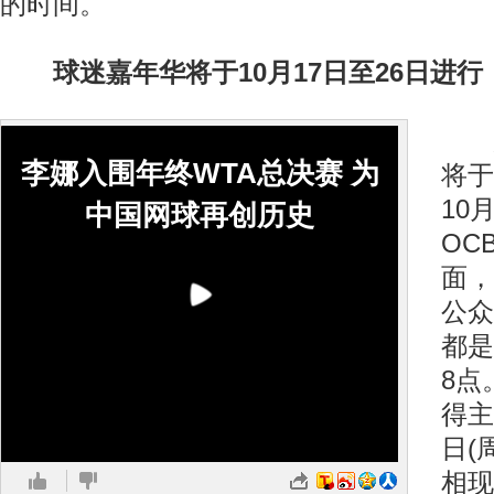
的时间。
球迷嘉年华将于10月17日至26日进行
总
李娜入围年终WTA总决赛 为
将于
10
中国网球再创历史
OC
面，
公众
都是
8点
得主
日(
相现