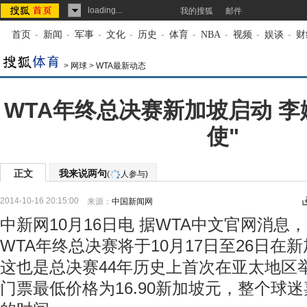
loading...
我的搜狐
邮件
首页
-
新闻
-
军事
-
文化
-
历史
-
体育
-
NBA
-
视频
-
娱谈
-
财
>
网球
>
WTA最新动态
WTA年终总决赛新加坡启动 李
使"
正文
我来说两句
(
人参与)
2014-10-16 20:15:00
来源：
中国新闻网
中新网10月16日电 据WTA中文官网消息，
WTA年终总决赛将于10月17日至26日在
这也是总决赛44年历史上首次在亚太地区
门票最低价格为16.90新加坡元，整个球迷