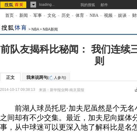
loading...
我的搜狐
邮件
首页
-
新闻
-
军事
-
文化
-
历史
-
体育
-
NBA
-
视频
-
娱谈
-
财
>
NBA
>
NBA新闻
前队友揭科比秘闻： 我们连续
则
正文
我来说两句
(
人参与)
2014-10-17 09:38:13
来源：
新华报业网-南京晨报
前湖人球员托尼·加夫尼虽然是个无名
之间却有不少交集。最近，加夫尼向媒体
事，从中球迷可以更深入地了解科比是名