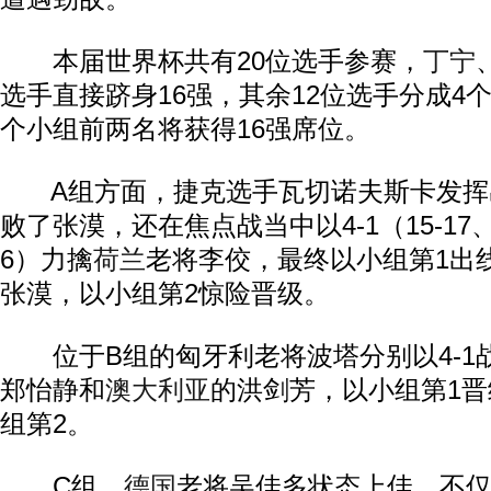
本届世界杯共有20位选手参赛，
丁宁
选手直接跻身16强，其余12位选手分成4
个小组前两名将获得16强席位。
A组方面，捷克选手瓦切诺夫斯卡发挥出
败了张漠，还在焦点战当中以4-1（15-17、11
6）力擒
荷兰
老将李佼，最终以小组第1出线
张漠，以小组第2惊险晋级。
位于B组的匈牙利老将波塔分别以4-1
郑怡静和
澳大利亚
的洪剑芳，以小组第1
组第2。
C组，
德国
老将吴佳多状态上佳，不仅4