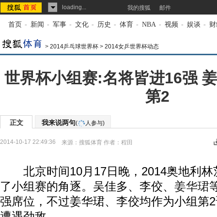
loading...
我的搜狐
邮件
首页
-
新闻
-
军事
-
文化
-
历史
-
体育
-
NBA
-
视频
-
娱谈
-
财
>
2014乒乓球世界杯
>
2014女乒世界杯动态
世界杯小组赛:名将皆进16强 
第2
正文
我来说两句
(
人参与)
2014-10-17 22:49:36
来源：
搜狐体育
作者：程田
北京时间10月17日晚，2014奥地利林
了小组赛的角逐。吴佳多、李佼、
姜华珺
强席位，不过姜华珺、李佼均作为小组第2晋
遭遇劲敌。