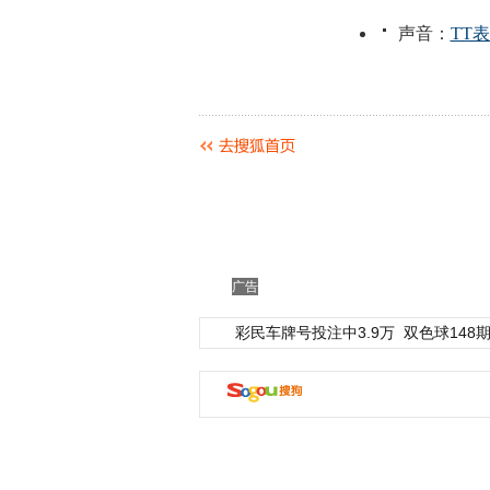
广告
彩民车牌号投注中3.9万
双色球148期