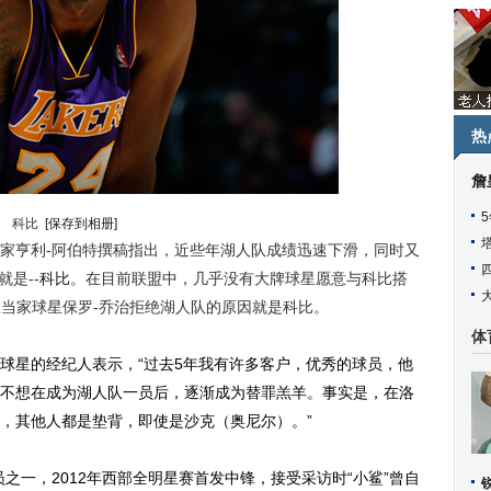
热
詹
科比
[保存到相册]
作家亨利-阿伯特撰稿指出，近些年湖人队成绩迅速下滑，同时又
是--
科比
。在目前联盟中，几乎没有大牌球星愿意与科比搭
当家球星保罗-乔治拒绝湖人队的原因就是科比。
体
星的经纪人表示，“过去5年我有许多客户，优秀的球员，他
不想在成为湖人队一员后，逐渐成为替罪羔羊。事实是，在洛
，其他人都是垫背，即使是沙克（奥尼尔）。”
之一，2012年西部全明星赛首发中锋，接受采访时“小鲨”曾自