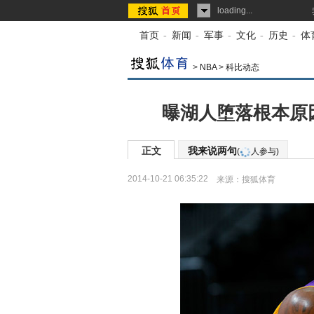
loading...
首页
-
新闻
-
军事
-
文化
-
历史
-
体
>
NBA
>
科比动态
曝湖人堕落根本原
正文
我来说两句
(
人参与)
2014-10-21 06:35:22
来源：
搜狐体育