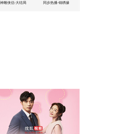
神雕侠侣-大结局
同步热播-锦绣缘