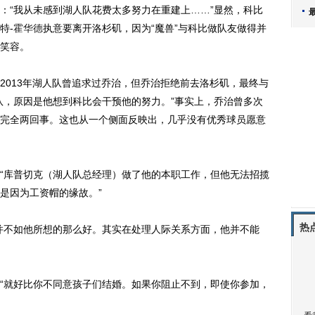
：“我从未感到湖人队花费太多努力在重建上……”显然，科比
特-
霍华德
执意要离开洛杉矶，因为“魔兽”与科比做队友做得并
笑容。
013年湖人队曾追求过乔治，但乔治拒绝前去洛杉矶，最终与
队，原因是他想到科比会干预他的努力。”事实上，乔治曾多次
完全两回事。这也从一个侧面反映出，几乎没有优秀球员愿意
库普切克（湖人队总经理）做了他的本职工作，但他无法招揽
是因为工资帽的缘故。”
热
不如他所想的那么好。其实在处理人际关系方面，他并不能
就好比你不同意孩子们结婚。如果你阻止不到，即使你参加，