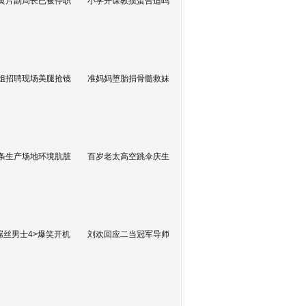
黄片副局长已被停职
小学开课教掼蛋合适吗
姐招聘现场美腿抢镜
准妈妈堕胎捐骨髓救妹
条生产场地环境肮脏
百岁老太高空跳伞庆生
屌丝男士4>爆笑开机
刘欢回应二当冠军导师