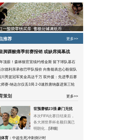
点推荐
更多>>
皇脚踝酸痛季前赛报销 或缺席揭幕战
5年顶薪！森林狼官宣续约维金斯 留下球队基石
塔尔德利亲承收巴甲队报价 向鲁能表忠心盼留队
四川男篮冠军奖金高达千万 双外援：先进季后赛
大师赛-纳达尔仅丢3局 2-0速胜唐纳森进第三轮
育策划
更多>>
世预赛锁23强 豪门无忧
本次FIFA比赛日结束后，
各大洲世界杯名额归属已
明朗化…
[详细
]
锐体育
：
中超生死冲刺倒计时