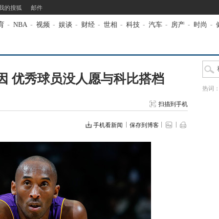
我的搜狐
邮件
育
-
NBA
-
视频
-
娱谈
-
财经
-
世相
-
科技
-
汽车
-
房产
-
时尚
-
因 优秀球员没人愿与科比搭档
热词
扫描到手机
手机看新闻
保存到博客