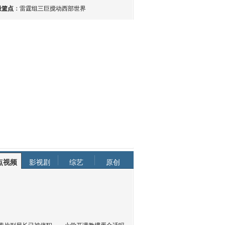
最篮点
：
雷霆组三巨搅动西部世界
点视频
影视剧
综艺
原创