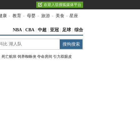
欢迎入驻搜狐媒体平台
健康
-
教育
-
母婴
-
旅游
-
美食
-
星座
NBA
|
CBA
|
中超
|
亚冠
|
足球
|
综合
：
死亡航班
饲养蜘蛛侠
夺命房间
引力双眼皮