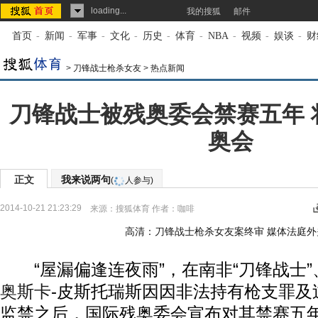
loading...
我的搜狐
邮件
首页
-
新闻
-
军事
-
文化
-
历史
-
体育
-
NBA
-
视频
-
娱谈
-
财
>
刀锋战士枪杀女友
>
热点新闻
刀锋战士被残奥委会禁赛五年 将
奥会
正文
我来说两句
(
人参与)
2014-10-21 21:23:29
来源：
搜狐体育
作者：咖啡
高清：刀锋战士枪杀女友案终审 媒体法庭外
“屋漏偏逢连夜雨”，在南非“刀锋战士”
奥斯卡
-皮斯托瑞斯因因非法持有枪支罪及
监禁之后，国际残奥委会宣布对其禁赛五