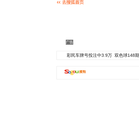
广告
彩民车牌号投注中3.9万
双色球148期