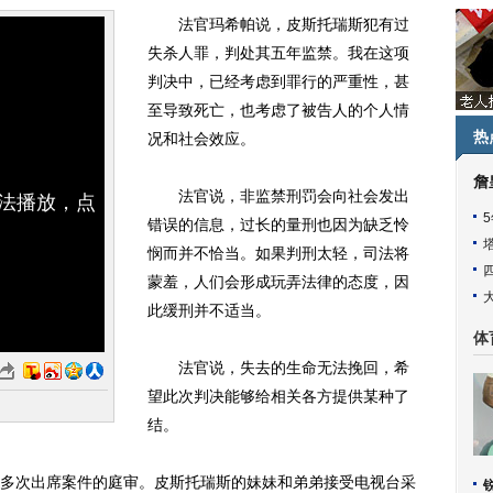
法官玛希帕说，皮斯托瑞斯犯有过
失杀人罪，判处其五年监禁。我在这项
判决中，已经考虑到罪行的严重性，甚
至导致死亡，也考虑了被告人的个人情
热
况和社会效应。
詹
法官说，非监禁刑罚会向社会发出
无法播放，点
错误的信息，过长的量刑也因为缺乏怜
悯而并不恰当。如果判刑太轻，司法将
蒙羞，人们会形成玩弄法律的态度，因
此缓刑并不适当。
体
法官说，失去的生命无法挽回，希
望此次判决能够给相关各方提供某种了
结。
次出席案件的庭审。皮斯托瑞斯的妹妹和弟弟接受电视台采