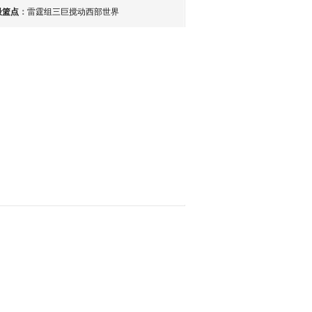
最篮点
：
雷霆组三巨搅动西部世界