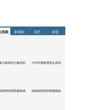
点视频
影视剧
综艺
原创
黄片副局长已被停职
小学开课教掼蛋合适吗
姐招聘现场美腿抢镜
准妈妈堕胎捐骨髓救妹