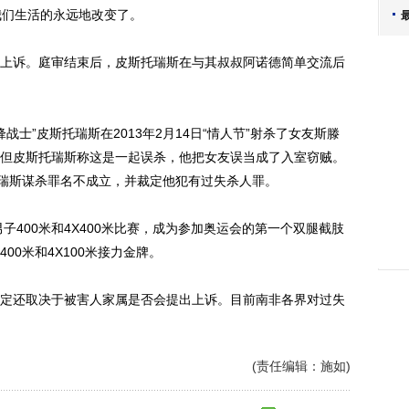
我们生活的永远地改变了。
诉。庭审结束后，皮斯托瑞斯在与其叔叔阿诺德简单交流后
士”皮斯托瑞斯在2013年2月14日“情人节”射杀了女友斯滕
但皮斯托瑞斯称这是一起误杀，他把女友误当成了入室窃贼。
托瑞斯谋杀罪名不成立，并裁定他犯有过失杀人罪。
400米和4X400米比赛，成为参加奥运会的第一个双腿截肢
0米和4X100米接力金牌。
还取决于被害人家属是否会提出上诉。目前南非各界对过失
(责任编辑：施如)