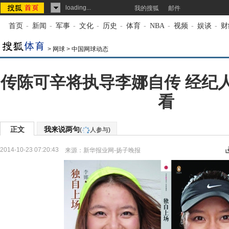
loading...
我的搜狐
邮件
首页
-
新闻
-
军事
-
文化
-
历史
-
体育
-
NBA
-
视频
-
娱谈
-
财
>
网球
>
中国网球动态
传陈可辛将执导李娜自传 经纪
看
正文
我来说两句
(
人参与)
2014-10-23 07:20:43
来源：
新华报业网-扬子晚报