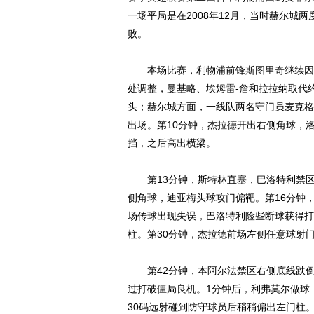
一场平局是在2008年12月，当时赫尔城
败。
本场比赛，利物浦前锋
斯图里奇
继续因
处调整，曼基略、埃姆雷-詹和拉拉纳取代
头；赫尔城方面，一线队两名守门员麦克格
出场。第10分钟，
杰拉德
开出右侧角球，
挡，之后高出横梁。
第13分钟，斯特林直塞，巴洛特利禁区
侧角球，迪亚梅头球攻门偏靶。第16分钟，
场传球出现失误，巴洛特利险些断球获得打
柱。第30分钟，杰拉德前场左侧任意球射
第42分钟，本阿尔法禁区右侧底线跌倒
过打破僵局良机。1分钟后，利弗莫尔做球
30码远射碰到防守球员后稍稍偏出左门柱