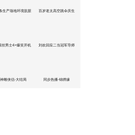
条生产场地环境肮脏
百岁老太高空跳伞庆生
屌丝男士4>爆笑开机
刘欢回应二当冠军导师
神雕侠侣-大结局
同步热播-锦绣缘