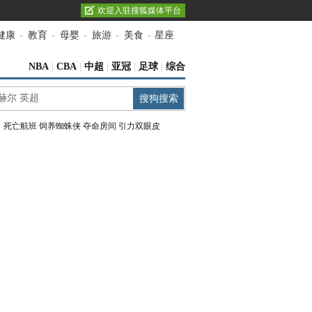
欢迎入驻搜狐媒体平台
健康
-
教育
-
母婴
-
旅游
-
美食
-
星座
NBA
|
CBA
|
中超
|
亚冠
|
足球
|
综合
：
死亡航班
饲养蜘蛛侠
夺命房间
引力双眼皮