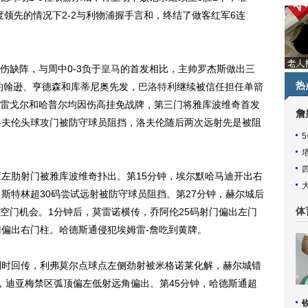
两度领先的情况下2-2与利物浦握手言和，终结了做客红军6连
伤缺阵，与周中0-3负于
皇马
的首发相比，主帅罗杰斯做出三
热
约翰逊、亨德森和库蒂尼奥先发，
巴洛特利
继续被信任担任单箭
雷戈尔和哈普尔均因伤高挂免战牌，第三门将雅库波维奇首发
詹
洛夫伦头球攻门被防守球员阻挡，洛夫伦随后两次远射先是被阻
左肋射门被雅库波维奇扑出。第15分钟，埃尔默哈马迪开出右
斯特林超30码尝试远射被防守球员阻挡。第27分钟，赫尔城后
空门机会。1分钟后，莫雷诺横传，乔阿伦25码射门偏出左门
体
门偏出右门柱。哈德斯通侵犯埃姆雷-詹吃到黄牌。
时回传，利弗莫尔点球点左侧劲射被米格诺莱化解，赫尔城错
，迪亚梅禁区弧顶偏左低射远角偏出。第45分钟，哈德斯通超
。