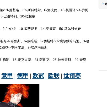
19-曼基略、37-斯科特尔、6-洛夫伦、18-莫雷诺/24-乔阿
45-巴洛特利、20-拉拉纳
9-兰伯特、10-库蒂尼奥、14-亨德森、50-马尔科维奇
奇/4-布鲁斯、6-戴维斯、5-切斯特/27-埃尔默哈马迪、8-哈
迪/34-本阿尔法、9-
埃尔南德斯
勒、15-麦克肖恩、24-阿鲁克、25-拉米雷斯、29-奎恩