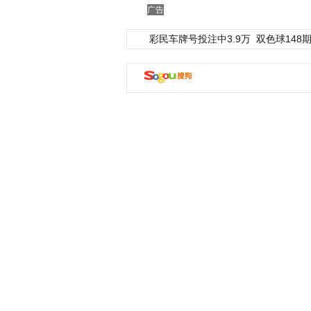
广告
彩民车牌号投注中3.9万
双色球148期