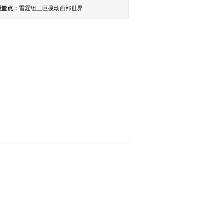
最篮点
：
雷霆组三巨搅动西部世界