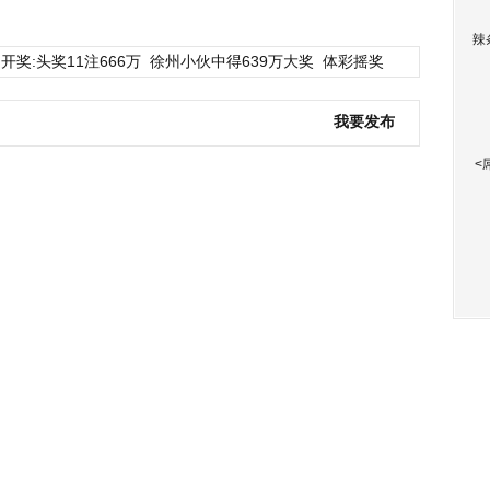
辣
开奖:头奖11注666万
徐州小伙中得639万大奖
体彩摇奖
我要发布
<