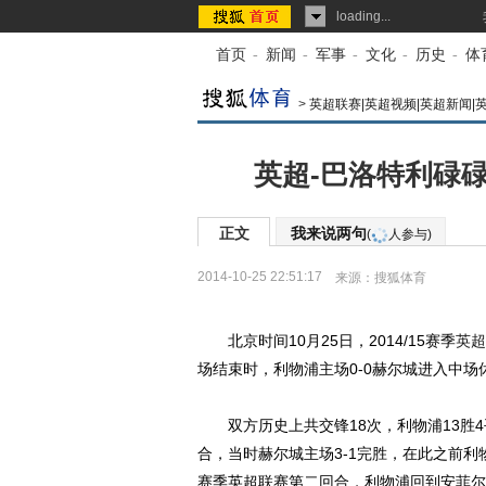
loading...
首页
-
新闻
-
军事
-
文化
-
历史
-
体
>
英超联赛|英超视频|英超新闻|
英超-巴洛特利碌碌
正文
我来说两句
(
人参与)
2014-10-25 22:51:17
来源：
搜狐体育
北京时间10月25日，2014/15赛季
英超
场结束时，利物浦主场0-0赫尔城进入中场
双方历史上共交锋18次，利物浦13胜4
合，当时赫尔城主场3-1完胜，在此之前利
赛季英超联赛第二回合，利物浦回到安菲尔