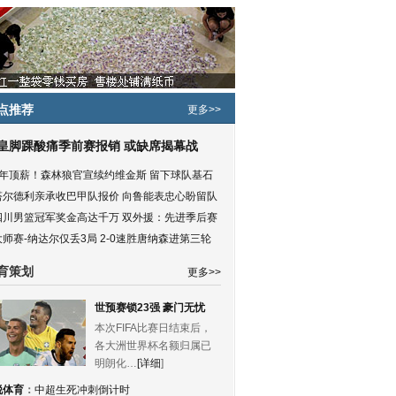
点推荐
更多>>
皇脚踝酸痛季前赛报销 或缺席揭幕战
5年顶薪！森林狼官宣续约维金斯 留下球队基石
塔尔德利亲承收巴甲队报价 向鲁能表忠心盼留队
四川男篮冠军奖金高达千万 双外援：先进季后赛
大师赛-纳达尔仅丢3局 2-0速胜唐纳森进第三轮
育策划
更多>>
世预赛锁23强 豪门无忧
本次FIFA比赛日结束后，
各大洲世界杯名额归属已
明朗化…
[详细
]
锐体育
：
中超生死冲刺倒计时