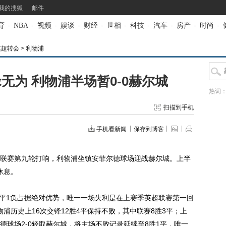
我的搜狐
邮件
育
-
NBA
-
视频
-
娱谈
-
财经
-
世相
-
科技
-
汽车
-
房产
-
时尚
-
英超转会
>
利物浦
无为 利物浦半场暂0-0赫尔城
热词
扫描到手机
手机看新闻
保存到博客
联赛第九轮打响，
利物浦
坐镇安菲尔德球场迎战赫尔城。上半
休息。
平1负占据绝对优势，唯一一场失利是在上赛季英超联赛第一回
物浦历史上16次交锋12胜4平保持不败，其中联赛8胜3平；上
德球场2-0轻取赫尔城，将主场不败记录延续至8胜1平，唯一