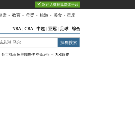
欢迎入驻搜狐媒体平台
健康
-
教育
-
母婴
-
旅游
-
美食
-
星座
NBA
|
CBA
|
中超
|
亚冠
|
足球
|
综合
：
死亡航班
饲养蜘蛛侠
夺命房间
引力双眼皮