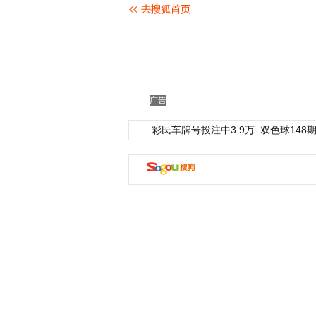
广告
彩民车牌号投注中3.9万
双色球148期