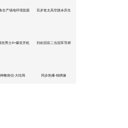
条生产场地环境肮脏
百岁老太高空跳伞庆生
屌丝男士4>爆笑开机
刘欢回应二当冠军导师
神雕侠侣-大结局
同步热播-锦绣缘