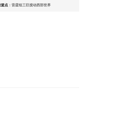
最篮点
：
雷霆组三巨搅动西部世界