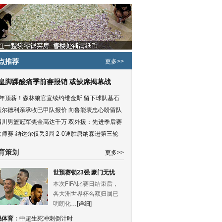
点推荐
更多>>
皇脚踝酸痛季前赛报销 或缺席揭幕战
5年顶薪！森林狼官宣续约维金斯 留下球队基石
塔尔德利亲承收巴甲队报价 向鲁能表忠心盼留队
四川男篮冠军奖金高达千万 双外援：先进季后赛
大师赛-纳达尔仅丢3局 2-0速胜唐纳森进第三轮
育策划
更多>>
世预赛锁23强 豪门无忧
本次FIFA比赛日结束后，
各大洲世界杯名额归属已
明朗化…
[详细
]
锐体育
：
中超生死冲刺倒计时