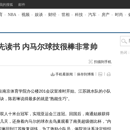
我的搜狐
邮件
育
-
NBA
-
视频
-
娱谈
-
财经
-
世相
-
科技
-
汽车
-
房产
-
时尚
-
先读书 内马尔球技很棒非常帅
热词
扫描到手机
手机看新闻
保存到博客
南京体育学院办公楼201会议室准时开始。江苏跳水队的小队
诀，陈若琳说得最多的就是“熟能生巧”。
人十米台冠军，实现亚运会三连冠。回国后，南通姑娘获得
几天，还身着
内马尔
的球衣去鸟巢观看了南美超级德比杯，“内
若琳回到江苏恢复训练，为了激励小队员，体院
游泳
系决定组织