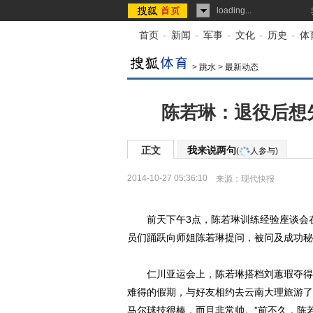
loading...
首页
-
新闻
-
军事
-
文化
-
历史
-
体
>
跳水
>
最新动态
陈若琳：退役后想
正文
我来说两句
(
人参与)
2014-10-27 05:36:10
来源：
现代快报
前天下午3点，陈若琳训练经验座谈会在
员们踊跃向师姐陈若琳提问，被问及成功秘
仁川亚运会上，陈若琳搭档刘蕙瑕夺得双
难得的假期，与好友相约去云南大理旅游了
马尔球技很棒，而且非常帅。”前不久，陈