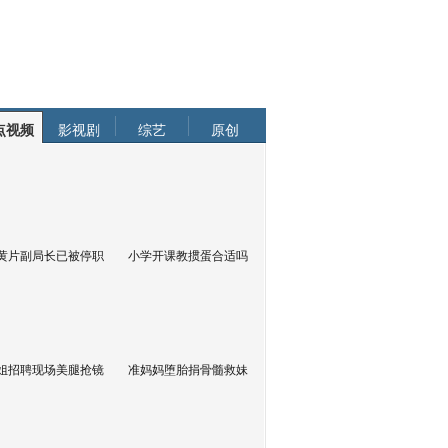
点视频
影视剧
综艺
原创
黄片副局长已被停职
小学开课教掼蛋合适吗
姐招聘现场美腿抢镜
准妈妈堕胎捐骨髓救妹