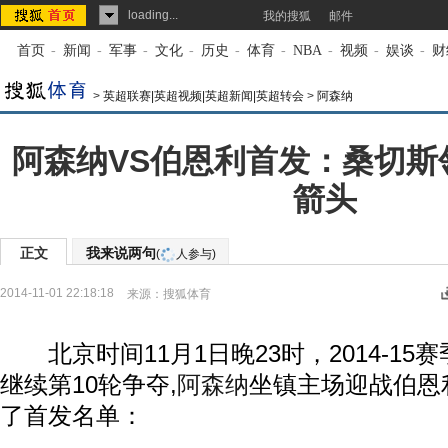
loading...
我的搜狐
邮件
首页
-
新闻
-
军事
-
文化
-
历史
-
体育
-
NBA
-
视频
-
娱谈
-
财
>
英超联赛|英超视频|英超新闻|英超转会
>
阿森纳
阿森纳VS伯恩利首发：桑切斯
箭头
正文
我来说两句
(
人参与)
2014-11-01 22:18:18
来源：
搜狐体育
北京时间11月1日晚23时，2014-15赛
继续第10轮争夺,
阿森纳
坐镇主场迎战伯恩
了首发名单：