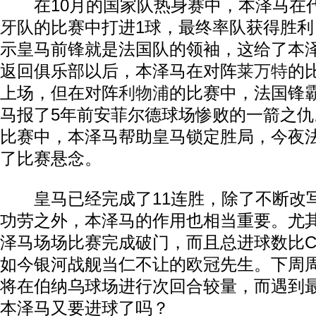
在10月的国家队热身赛中，本泽马在
牙
队的比赛中打进1球，最终率队获得胜
示皇马前锋就是法国队的领袖，这给了本
返回俱乐部以后，本泽马在对阵
莱万特
的
上场，但在对阵
利物浦
的比赛中，法国锋
马报了5年前安菲尔德球场惨败的一箭之
比赛中，本泽马帮助皇马锁定胜局，今夜
了比赛悬念。
皇马已经完成了11连胜，除了不断改写
功劳之外，本泽马的作用也相当重要。尤
泽马场场比赛完成破门，而且总进球数比
如今银河战舰当仁不让的欧冠先生。下周
将在伯纳乌球场进行次回合较量，而遇到
本泽马又要进球了吗？