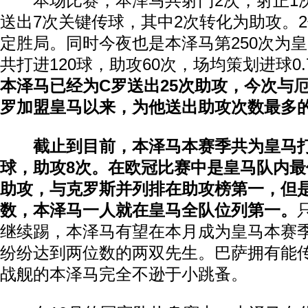
本场比赛，本泽马共射门2次，射正1次
送出7次关键传球，其中2次转化为助攻。
定胜局。同时今夜也是本泽马第250次为
共打进120球，助攻60次，场均策划进球0.
本泽马已经为C罗送出25次助攻，今次与
罗加盟皇马以来，为他送出助攻次数最多
截止到目前，本泽马本赛季共为皇马
球，助攻8次。在欧冠比赛中是皇马队内最
助攻，与克罗斯并列排在助攻榜第一，但
数，本泽马一人就在皇马全队位列第一。
继续踢，本泽马有望在本月成为皇马本赛
纷纷达到两位数的两双先生。巴萨拥有能
战舰的本泽马完全不逊于小跳蚤。