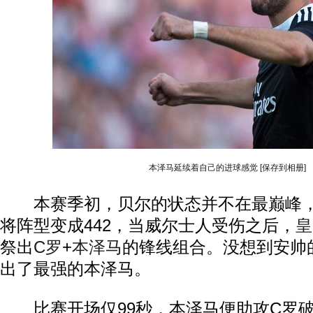
本泽马延续着自己的进球感觉
[保存到相册]
本赛季初，贝尔的状态并不在最巅峰，
将阵型变成442，当威尔士人受伤之后，
皇
祭出
C罗
+
本泽马
的锋线组合。没想到安帅
出了最强的本泽马。
比赛开场仅99秒，本泽马便助攻C罗