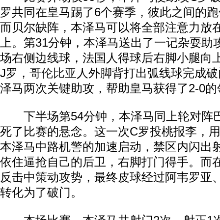
罗共同在皇马踢了6个赛季，彼此之间的
而贝尔缺阵，本泽马可以将全部注意力放
上。第31分钟，本泽马送出了一记杂耍助
场右侧边线球，法国人得球后右脚小腿向
J罗，
哥伦比亚
人外脚背打出弧线球完成破
泽马两次关键助攻，帮助皇马获得了2-0
下半场第54分钟，本泽马同上轮对阵
死了比赛的悬念。这一次C罗投桃报李，
本泽马中路机警的加速启动，禁区内闪出
依住逼抢自己的后卫，右脚打门得手。而在
反击中策动攻势，最终皮球经过阿韦罗亚、
转化为了破门。