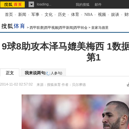
loading...
我的搜狐
邮件
首页
-
新闻
-
军事
-
文化
-
历史
-
体育
-
NBA
-
视频
-
娱谈
-
财
>
西甲联赛|西甲视频|西甲新闻|西甲转会
>
皇家马德里
9球8助攻本泽马媲美梅西 1数
第1
正文
我来说两句
(
人参与)
2014-11-02 02:57:02
来源：
搜狐体育
作者：贝尔摩德