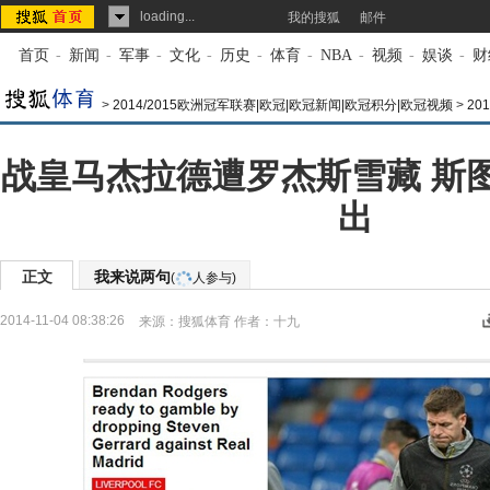
loading...
我的搜狐
邮件
首页
-
新闻
-
军事
-
文化
-
历史
-
体育
-
NBA
-
视频
-
娱谈
-
财
>
2014/2015欧洲冠军联赛|欧冠|欧冠新闻|欧冠积分|欧冠视频
>
20
战皇马杰拉德遭罗杰斯雪藏 斯
出
正文
我来说两句
(
人参与)
2014-11-04 08:38:26
来源：
搜狐体育
作者：十九