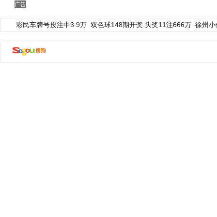
广告
彩民车牌号投注中3.9万
双色球148期开奖:头奖11注666万
徐州小