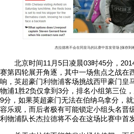
杰拉德将不会在同皇马的比赛中首发登场
[保存到
北京时间11月5日凌晨03时45分，201
赛第四轮展开角逐，其中一场焦点之战在
响，
英超
豪门
利物浦
客场挑战
西甲
豪门
皇
物浦1胜2负仅拿到3分，排名小组第三位
9分，如果英超豪门无法在伯纳乌拿分，
容乐观，而后者极有可能锁定小组头名晋
利物浦队长
杰拉德
将不会在这场比赛中首