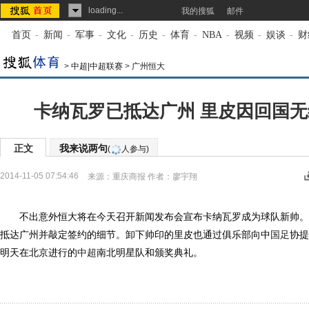
loading...
我的搜狐
邮件
首页
-
新闻
-
军事
-
文化
-
历史
-
体育
-
NBA
-
视频
-
娱谈
-
财
>
中超|中超联赛
>
广州恒大
卡纳瓦罗已抵达广州 里皮因回国
正文
我来说两句
(
人参与)
2014-11-05 07:54:46
来源：
重庆商报
作者：廖宇翔
不出意外恒大将在今天召开新闻发布会宣布卡纳瓦罗成为球队新帅。但
抵达广州并敲定签约的细节。卸下帅印的里皮也通过俱乐部向中
国足
协提
明天在北京进行的
中超
南北明星队和颁奖典礼。