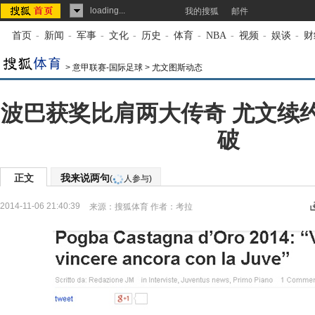
loading...
我的搜狐
邮件
首页
-
新闻
-
军事
-
文化
-
历史
-
体育
-
NBA
-
视频
-
娱谈
-
财
>
意甲联赛-国际足球
>
尤文图斯动态
波巴获奖比肩两大传奇 尤文续
破
正文
我来说两句
(
人参与)
2014-11-06 21:40:39
来源：
搜狐体育
作者：考拉