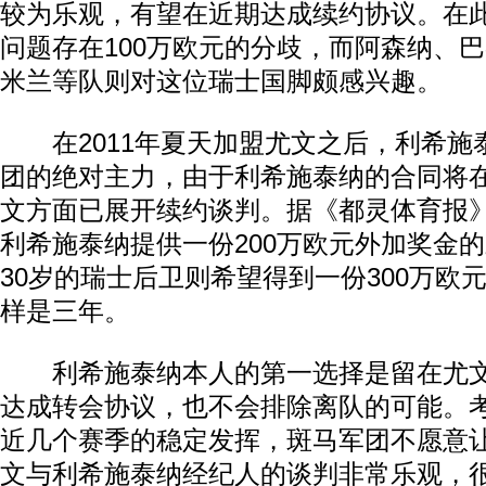
较为乐观，有望在近期达成续约协议。在
问题存在100万欧元的分歧，而阿森纳、
米兰等队则对这位瑞士国脚颇感兴趣。
在2011年夏天加盟尤文之后，利希施
团的绝对主力，由于利希施泰纳的合同将
文方面已展开续约谈判。据《都灵体育报
利希施泰纳提供一份200万欧元外加奖金
30岁的瑞士后卫则希望得到一份300万欧
样是三年。
利希施泰纳本人的第一选择是留在尤文
达成转会协议，也不会排除离队的可能。
近几个赛季的稳定发挥，斑马军团不愿意
文与利希施泰纳经纪人的谈判非常乐观，