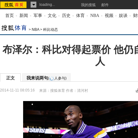
loading...
我的搜狐
邮件
首页
-
新闻
-
军事
-
文化
-
历史
-
体育
-
NBA
-
视频
-
娱谈
-
财
>
NBA
>
科比动态
布泽尔：科比对得起票价 他仍
人
正文
我来说两句
(
人参与)
2014-11-11 08:05:16
来源：
搜狐体育
作者：清河村