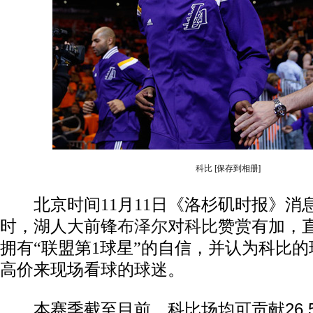
科比
[保存到相册]
北京时间11月11日《洛杉矶时报》消
时，湖人大前锋
布泽尔
对
科比
赞赏有加，直
拥有“联盟第1球星”的自信，并认为科比
高价来现场看球的球迷。
本赛季截至目前，科比场均可贡献26.5分