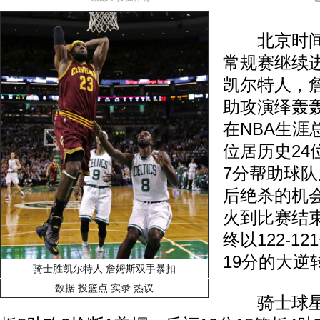
北京时间11
常规赛继续
凯尔特人，詹
助攻演绎轰
在NBA生涯
位居历史24
7分帮助球
后绝杀的机
火到比赛结
终以122-1
19分的大逆
骑士胜凯尔特人 詹姆斯双手暴扣
数据
投篮点
实录
热议
骑士球星欧