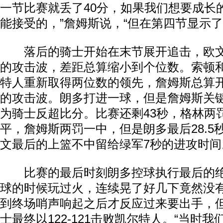
一节比赛就丢了40分，如果我们想要成长
能接受的，”詹姆斯说，“但在第四节显示了
落后的骑士开始在末节展开追击，欧文连
的攻击波，差距总算缩小到个位数。索顿
特人重新取得两位数的领先，詹姆斯总算开火
的攻击波。朗多打进一球，但是詹姆斯关
为骑士反超比分。比赛还剩43秒，格林两罚
平，詹姆斯两罚一中，但是朗多最后28.5
文最后的上篮不中留给绿军7秒的进攻时间
比赛的最后时刻朗多控球执行最后的绝
球的时候玩过火，连续晃了好几下竟然没
到终场哨声响起之后才反应过来要出手，
士最终以122-121击败凯尔特人。“当时我