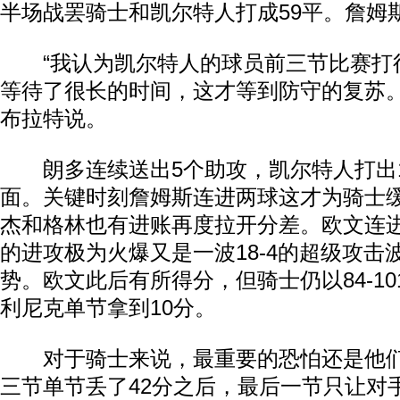
半场战罢骑士和凯尔特人打成59平。詹姆
“我认为凯尔特人的球员前三节比赛打
等待了很长的时间，这才等到防守的复苏。
布拉特说。
朗多连续送出5个助攻，凯尔特人打出12
面。关键时刻詹姆斯连进两球这才为骑士
杰和格林也有进账再度拉开分差。欧文连
的进攻极为火爆又是一波18-4的超级攻击
势。欧文此后有所得分，但骑士仍以84-1
利尼克单节拿到10分。
对于骑士来说，最重要的恐怕还是他们
三节单节丢了42分之后，最后一节只让对手