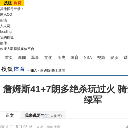
其他帐号登录：
腾讯QQ
新浪
人人网
loading...
我的搜狐
邮件
欢迎入驻搜狐媒体平台
首页
-
新闻
-
军事
-
文化
-
历史
-
体育
-
NBA
-
视频
-
娱谈
-
财
>
NBA
>
詹姆斯-骑士新闻
詹姆斯41+7朗多绝杀玩过火 
绿军
正文
我来说两句
(
人参与)
2014-11-15 11:05:16
来源：
搜狐体育