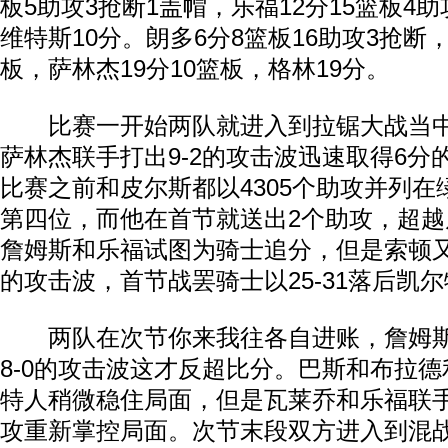
板5助攻3抢断1盖帽，乐福12分15篮板4
维特斯10分。朗多6分8篮板16助攻3抢断
板，萨林杰19分10篮板，格林19分。
比赛一开始两队就进入到拉锯大战当中
萨林杰联手打出9-2的攻击波迅速取得6分
比赛之前和皮尔斯都以4305个助攻并列
第四位，而他在首节就送出2个助攻，超
詹姆斯和乐福试图为骑士追分，但是索顿又
的攻击波，首节战罢骑士以25-31落后凯
两队在次节你来我往各自进账，詹姆斯
8-0的攻击波这才反超比分。巴斯和布拉
特人稍微稳住局面，但是瓦莱乔和乐福联手
攻重新掌控局面。次节末段双方进入到混