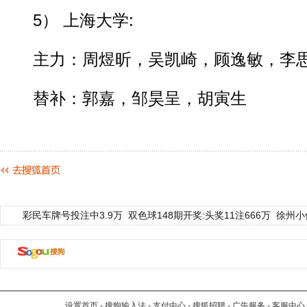
5） 上海大学:
主力：周煜昕，吴凯崎，顾逸敏，李思
替补：郭嘉，邹昊呈，胡寅生
彩民车牌号投注中3.9万
双色球148期开奖:头奖11注666万
徐州小
设置首页
-
搜狗输入法
-
支付中心
-
搜狐招聘
-
广告服务
-
客服中心