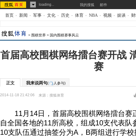
loading...
我的搜狐
邮件
首页
-
新闻
-
军事
-
文化
-
历史
-
体育
-
NBA
-
视频
-
娱谈
-
财
>
围棋世界
>
国内围棋赛事风云
首届高校围棋网络擂台赛开战 
赛
正文
我来说两句
(
人参与)
2014-11-18 21:42:06
来源：
搜狐体育
11月14日，首届高校
围棋
网络擂台赛
自全国各地的11所高校，组成10支代表
10支队伍通过抽签分为A，B两组进行学