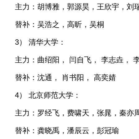
主力：胡博雅，郭源昊，王欣宇，刘瑞
替补：吴浩之，高昕，吴桐
3） 清华大学：
主力：曲绍阳， 闫自飞， 李志垚， 李
替补：沈通， 肖书阳， 高奕婧
4） 北京师范大学：
主力：罗经飞，费啸天，张晁，秦亦周
替补：龚晓禹，潘辰云，彭冠瑜