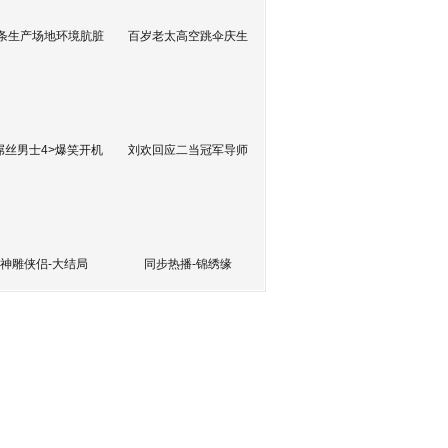
条生产场地环境肮脏
百岁老太高空跳伞庆生
屌丝男士4>爆笑开机
刘欢回应二当冠军导师
神雕侠侣-大结局
同步热播-锦绣缘