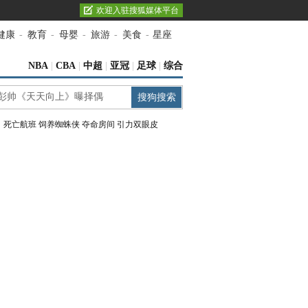
欢迎入驻搜狐媒体平台
健康
-
教育
-
母婴
-
旅游
-
美食
-
星座
NBA
|
CBA
|
中超
|
亚冠
|
足球
|
综合
：
死亡航班
饲养蜘蛛侠
夺命房间
引力双眼皮