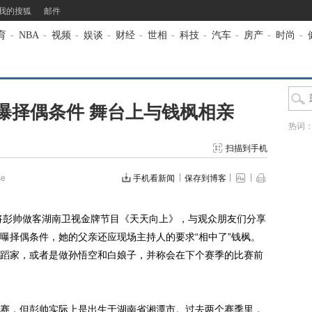
我的搜狐
邮件
育
-
NBA
-
视频
-
娱谈
-
财经
-
世相
-
科技
-
汽车
-
房产
-
时尚
-
曝择偶条件 舞台上与钱枫相亲
热词
扫描到手机
e
手机看新闻
保存到博客
将彭帅做客湖南卫视金牌节目《天天向上》，与观众朋友们分享
曝择偶条件，她的父亲还应现场主持人的要求“相中了”钱枫。
蹈家，或者是做孙悟空和白娘子，并称会在下个赛季的比赛前
，但彭帅实际上是出生于湖南省湘潭市。过去两个赛季里，