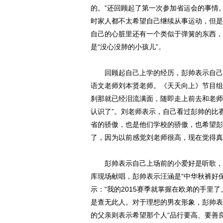
的。”还回顾起了第一次参加省运会的事情
时家人都不太希望自己继续从事运动，但是
自己的心脏里还有一个类似于弹簧的东西，
是“没心没肺的小孩儿”。
回顾起自己上学的经历，彭帅表示自己小
语文老师刘本贤老师。《天天向上》节目组
刹那就已经泪流满面，随即走上前去和老师
认识了”。刘老师表示，自己看过彭帅的比
省的骄傲，也是他们学校的骄傲，也希望彭
了，因为以前感觉刘老师很高，现在觉得真
彭帅表示自己上场前的小爱好是听歌，而
库现场献唱，彭帅表示汪涵是“中华秋裤好
示：“我的2015赛季就掌握在欧弟的手里
是查无此人。对于理想的男友形象，彭帅表
的父亲则表示希望那个人“品行要高、要善良