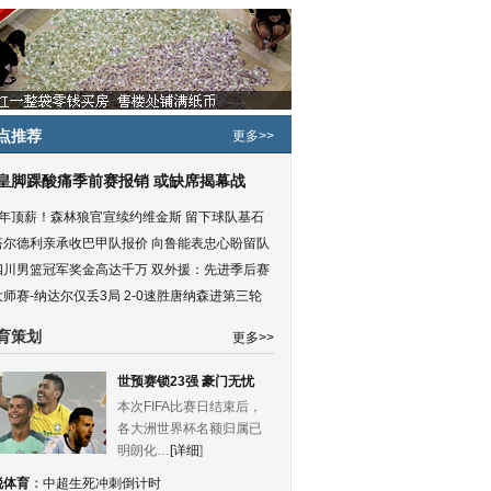
点推荐
更多>>
皇脚踝酸痛季前赛报销 或缺席揭幕战
5年顶薪！森林狼官宣续约维金斯 留下球队基石
塔尔德利亲承收巴甲队报价 向鲁能表忠心盼留队
四川男篮冠军奖金高达千万 双外援：先进季后赛
大师赛-纳达尔仅丢3局 2-0速胜唐纳森进第三轮
育策划
更多>>
世预赛锁23强 豪门无忧
本次FIFA比赛日结束后，
各大洲世界杯名额归属已
明朗化…
[详细
]
锐体育
：
中超生死冲刺倒计时