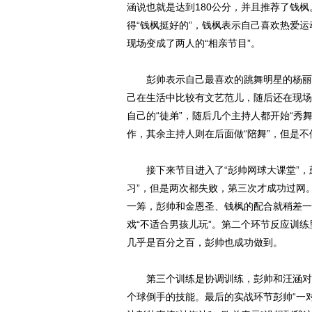
涵说也就是达到180公分，并且推荐了钱枫
得“钱枫挺好的”，钱枫表示自己喜欢热爱运
现场变成了两人的“相亲节目”。
彭帅表示自己最喜欢的跳舞明星的杨丽萍
己在生活中比较有文艺范儿，随后还在现场
自己的“徒弟”，随后几个主持人都开始“秀
作，其余主持人则在后面做“陪舞”，但是不
接下来节目进入了“彭帅网球大课堂”，
习”，但是两次都失败，第三次才成功过网
一筹，彭帅和金恩圣、钱枫的配合就稍差一
戏“不适合男孩儿玩”。第二个环节反应训
几乎是百分之百，彭帅也成功做到。
第三个训练是协调训练，彭帅和汪涵对扔
个球倒手的技能。最后的实战环节彭帅“一对