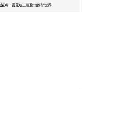
最篮点
：
雷霆组三巨搅动西部世界