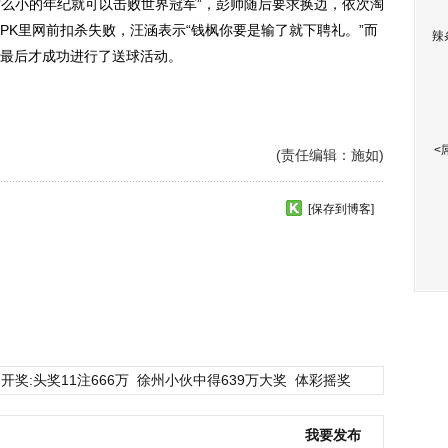
这么小的年纪就可以击败世界冠军”，彭帅随后要求换边，依次淘
PK里网前扣杀失败，汪涵表示“钱枫你要是输了就下聘礼。”而
辣
最后才成功进行了送球活动。
<
(责任编辑：施如)
[保存到博客]
开奖:头奖11注666万
徐州小伙中得639万大奖
体彩摇奖
我要发布