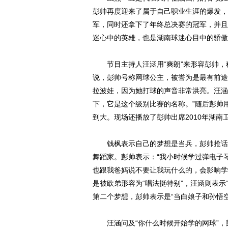
彭帅再度迎来了属于自己职业生涯的爆发，
军，同时还拿下了年终总决赛的冠军，并且
迷心中的英雄，也是湖南球迷心目中的骄傲
节目主持人汪涵用“爽朗”来形容彭帅，称
说，彭帅号称网球公主，被誉为是最有前途
拉波娃，因为她打球的声音非常洪亮。汪涵
下，它是这个级别比赛的名称。”随后彭帅
到大。现场还播放了彭帅出席2010年湖南
钱枫表示自己的梦想是当兵，彭帅抢话调
舞蹈家。彭帅表示：“我小时候学过弹电子
也跟我爸妈说不要让我玩什么的，会影响学习
是被欧弟形容为“唱法挺特别”，汪涵则表示
第二个梦想，彭帅表示是“当白娘子和孙悟
汪涵问及“你什么时候开始学的网球”，