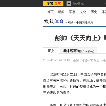
loading...
首页
-
新闻
-
军事
-
文化
-
历史
-
体
>
网球
>
中国网球动态
彭帅《天天向上》
正文
我来说两句
(
人参与)
2014-11-21 20:58:10
来源：
搜狐体育
作者：Als
北京时间11月21日，中国女子网球名
自己有关网球的心路历程。在现场，彭帅自
彭帅表示，自己小时候的梦想是成为一个舞
开始听欧弟的音乐。
虽然一直是代表天津征战国内的各项比赛