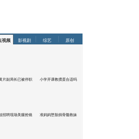
点视频
影视剧
综艺
原创
黄片副局长已被停职
小学开课教掼蛋合适吗
姐招聘现场美腿抢镜
准妈妈堕胎捐骨髓救妹