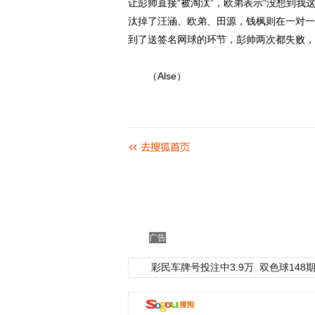
让彭帅直接“被淘汰”，欧弟表示“没想到我
汰掉了汪涵、欧弟、田源，钱枫则在一对一
到了送签名网球的环节，彭帅两次都失败，
（Alse）
广告
彩民车牌号投注中3.9万
双色球148期