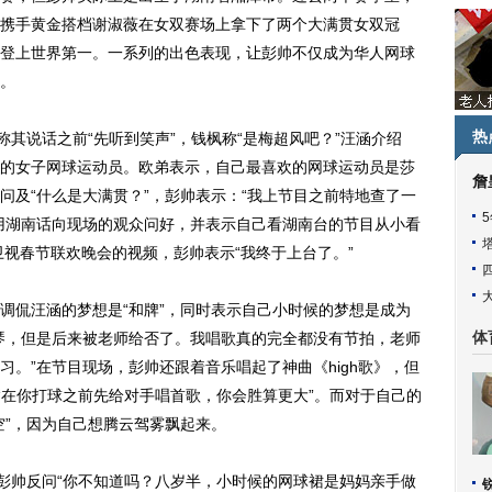
携手黄金搭档谢淑薇在女双赛场上拿下了两个大满贯女双冠
登上世界第一。一系列的出色表现，让彭帅不仅成为华人网球
。
热
其说话之前“先听到笑声”，钱枫称“是梅超风吧？”汪涵介绍
的女子网球运动员。欧弟表示，自己最喜欢的网球运动员是莎
詹
问及“什么是大满贯？”，彭帅表示：“我上节目之前特地查了一
用湖南话向现场的观众问好，并表示自己看湖南台的节目从小看
卫视春节联欢晚会的视频，彭帅表示“我终于上台了。”
侃汪涵的梦想是“和牌”，同时表示自己小时候的梦想是成为
琴，但是后来被老师给否了。我唱歌真的完全都没有节拍，老师
体
。”在节目现场，彭帅还跟着音乐唱起了神曲《high歌》，但
“在你打球之前先给对手唱首歌，你会胜算更大”。而对于自己的
空”，因为自己想腾云驾雾飘起来。
彭帅反问“你不知道吗？八岁半，小时候的网球裙是妈妈亲手做