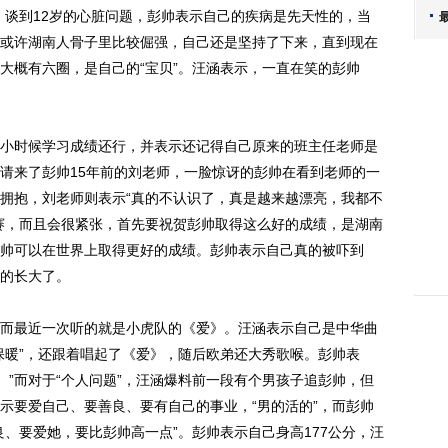
。谈到12岁的心脏问题，彭帅表示自己的疾病是先天性的，当
或许湖南人骨子里比较倔强，自己还是坚持了下来，直到现在
大概有六圈，是自己的“宝贝”。汪涵表示，一直在笑的彭帅
时候学习成绩还行，并表示还记得自己原来的班主任老师是
请来了彭帅15年前的刘老师，一脸惊讶的彭帅在看到老师的一
拥抱，刘老师则表示“真的不认识了，真是越来越漂亮，我都不
赛，而且会很紧张，首先要祝贺彭帅取得这么好的成绩，是湖南
帅可以在世界上取得更好的成绩。彭帅表示自己真的被吓到
的长大了。
最近一次听的就是小虎队的《爱》。汪涵表示自己是中华曲
保暖”，还跟着唱起了《爱》，随后欧弟还大秀歌喉。彭帅表
了。”而对于“个人问题”，汪涵爆料前一段有个男孩子追彭帅，但
示要爱自己、要善良、要有自己的事业，“男的活的”，而彭帅
、要爱她，要比彭帅高一点”。彭帅表示自己身高177公分，汪