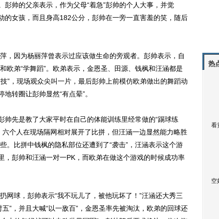
。彭帅的父亲表示，作为父母“着急”彭帅的个人大事，并觉
动的女孩，而且身高182公分，彭帅在一旁一直害羞的笑，随后
，因为杨丽萍曾表示过应该做生命的旁观者。彭帅表示，自
热
和欧弟“学舞蹈”。欧弟表示，金恩圣、田源、钱枫和汪涵都是
舞技”，现场观众尖叫一片，最后彭帅上前模仿欧弟做出的舞蹈动
停地转圈让彭帅显然“有点晕”。
彭帅先是教了大家平时在自己的体能训练里经常做的“踢球练
看
。六个人在现场隔网相对展开了比拼，但汪涵一边显然能力略胜
些。比拼中钱枫的隐私部位还遭到了“袭击”，汪涵表示这个游
练里，彭帅和汪涵一对一PK，而欧弟在做这个游戏的时候成功率
空
网球，彭帅表示“我不玩儿了，被他玩坏了！”汪涵还大秀三
五”，并且大喊“以一敌百”，金恩圣率先被淘汰，欧弟的回球还