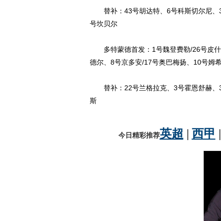
替补：43号胡达特、6号科斯切尔尼、39
号坎贝尔
多特蒙德首发：1号魏登费勒/26号皮什切
德尔、8号京多安/17号奥巴梅扬、10号姆
替补：22号兰格拉克、3号霍恩舒赫、37
斯