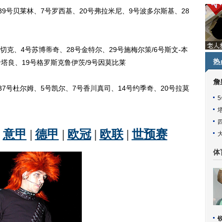
号贝莱林、7号罗西基、20号弗拉米尼、9号波多尔斯基、28
克、4号苏博蒂奇、28号金特尔、29号施梅尔策/6号斯文-本
热
希塔良、19号格罗斯克鲁伊茨/9号因莫比莱
詹
号杜尔姆、5号凯尔、7号香川真司、14号约季奇、20号拉莫
体