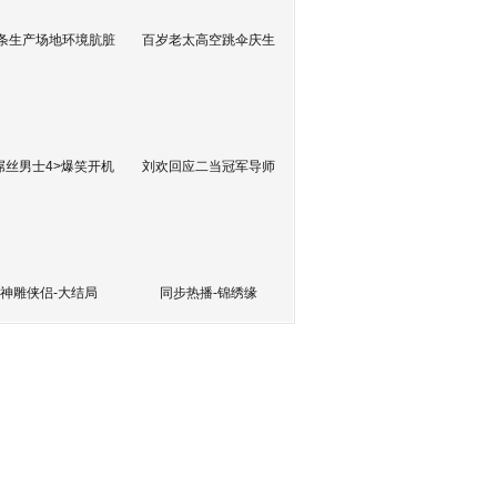
条生产场地环境肮脏
百岁老太高空跳伞庆生
屌丝男士4>爆笑开机
刘欢回应二当冠军导师
神雕侠侣-大结局
同步热播-锦绣缘