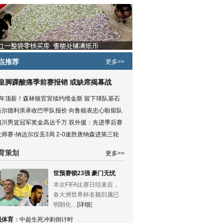
点推荐
更多>>
皇脚踝酸痛季前赛报销 或缺席揭幕战
5年顶薪！森林狼官宣续约维金斯 留下球队基石
塔尔德利亲承收巴甲队报价 向鲁能表忠心盼留队
四川男篮冠军奖金高达千万 双外援：先进季后赛
大师赛-纳达尔仅丢3局 2-0速胜唐纳森进第三轮
育策划
更多>>
世预赛锁23强 豪门无忧
本次FIFA比赛日结束后，
各大洲世界杯名额归属已
明朗化…
[详细
]
锐体育
：
中超生死冲刺倒计时