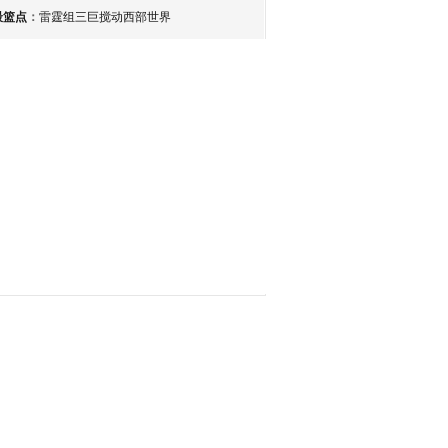
最篮点
：
雷霆组三巨搅动西部世界