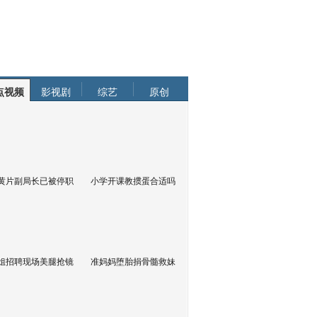
点视频
影视剧
综艺
原创
黄片副局长已被停职
小学开课教掼蛋合适吗
姐招聘现场美腿抢镜
准妈妈堕胎捐骨髓救妹