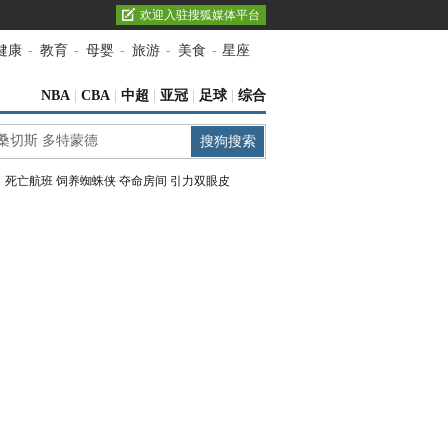
欢迎入驻搜狐媒体平台
健康
-
教育
-
母婴
-
旅游
-
美食
-
星座
NBA
|
CBA
|
中超
|
亚冠
|
足球
|
综合
：
死亡航班
饲养蜘蛛侠
夺命房间
引力双眼皮