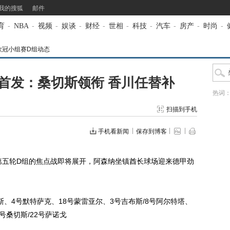
我的搜狐
邮件
育
-
NBA
-
视频
-
娱谈
-
财经
-
世相
-
科技
-
汽车
-
房产
-
时尚
-
季欧冠小组赛D组动态
首发：桑切斯领衔 香川任替补
热词
扫描到手机
手机看新闻
保存到博客
五轮D组的焦点战即将展开，阿森纳坐镇酋长球场迎来德甲劲
、4号默特萨克、18号蒙雷亚尔、3号吉布斯/8号阿尔特塔、
7号桑切斯/22号萨诺戈