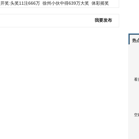
开奖:头奖11注666万
徐州小伙中得639万大奖
体彩摇奖
我要发布
热
看
空