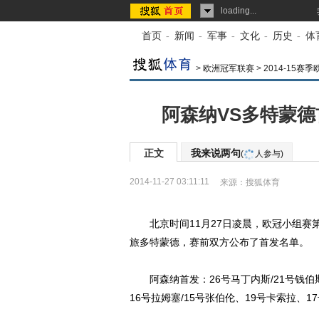
loading...
首页
-
新闻
-
军事
-
文化
-
历史
-
体
>
欧洲冠军联赛
>
2014-15赛
阿森纳VS多特蒙德
正文
我来说两句
(
人参与)
2014-11-27 03:11:11
来源：
搜狐体育
北京时间11月27日凌晨，欧冠小组赛第
旅多特蒙德，赛前双方公布了首发名单。
阿森纳首发：26号马丁内斯/21号钱伯斯
16号拉姆塞/15号张伯伦、19号卡索拉、1