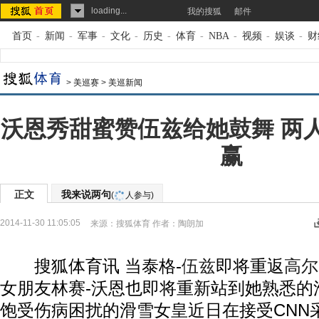
loading...
我的搜狐
邮件
首页
-
新闻
-
军事
-
文化
-
历史
-
体育
-
NBA
-
视频
-
娱谈
-
财
>
美巡赛
>
美巡新闻
沃恩秀甜蜜赞伍兹给她鼓舞 两
赢
正文
我来说两句
(
人参与)
2014-11-30 11:05:05
来源：
搜狐体育
作者：陶朗加
搜狐体育讯 当泰格-
伍兹
即将重返
高尔
女朋友林赛-沃恩也即将重新站到她熟悉的
饱受伤病困扰的滑雪女皇近日在接受CNN