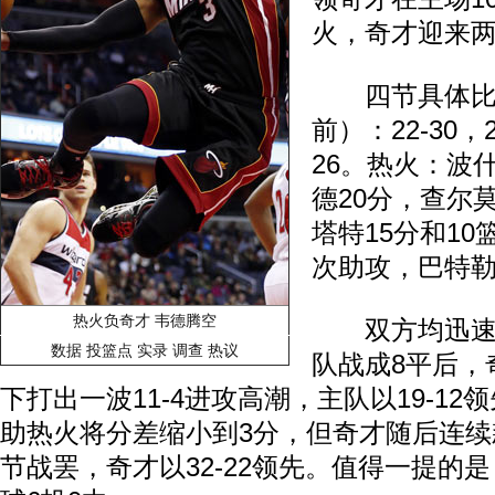
火，奇才迎来
四节具体比
前）：22-30，27
26。热火：波
德20分，查尔
塔特15分和10
次助攻，巴特勒
热火负奇才 韦德腾空
双方均迅速
数据
投篮点
实录
调查
热议
队战成8平后，
下打出一波11-4进攻高潮，主队以19-12
助热火将分差缩小到3分，但奇才随后连续
节战罢，奇才以32-22领先。值得一提的