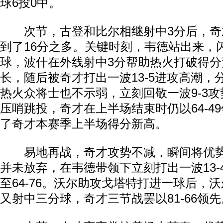
球6投0中。
次节，古登和比尔相继射中3分后，奇
到了16分之多。关键时刻，韦德站出来，
球，波什在外线射中3分帮助热火打破得分
长，随后被奇才打出一波13-5进攻高潮，
热火众将士也不示弱，立刻回敬一波9-3
压哨跳投，奇才在上半场结束时仍以64-49
了奇才本赛季上半场得分新高。
易地再战，奇才攻势不减，瞬间将优势
并未放弃，在韦德带领下立刻打出一波13-
至64-76。沃尔助攻戈塔特打进一球后，
又射中三分球，奇才三节战罢以81-66领先