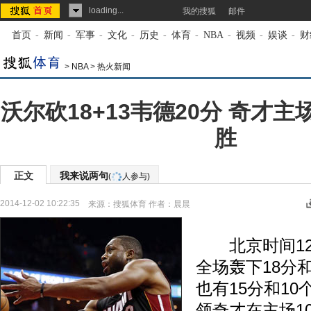
loading...
我的搜狐
邮件
首页
-
新闻
-
军事
-
文化
-
历史
-
体育
-
NBA
-
视频
-
娱谈
-
财
>
NBA
>
热火新闻
沃尔砍18+13韦德20分 奇才
胜
正文
我来说两句
(
人参与)
2014-12-02 10:22:35
来源：
搜狐体育
作者：晨晨
北京时间12
全场轰下18分
也有15分和1
领奇才在主场10