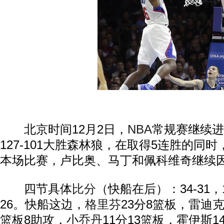
北京时间12月2日，
NBA
常规赛继续进
127-101大胜森林狼，在取得5连胜的同
本场比赛，卢比奥、马丁和佩科维奇继续
四节具体
比分
（快船在后）：34-31，16-
26。快船这边，
格里芬
23分8篮板，雷迪克
篮板8助攻，小
乔丹
11分13篮板，霍伊斯1