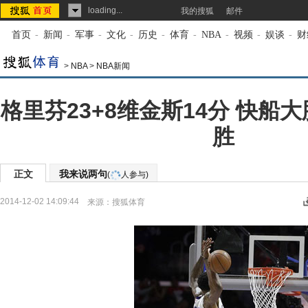
loading...
我的搜狐
邮件
首页
-
新闻
-
军事
-
文化
-
历史
-
体育
-
NBA
-
视频
-
娱谈
-
财
>
NBA
>
NBA新闻
格里芬23+8维金斯14分 快船
胜
正文
我来说两句
(
人参与)
2014-12-02 14:09:44
来源：
搜狐体育