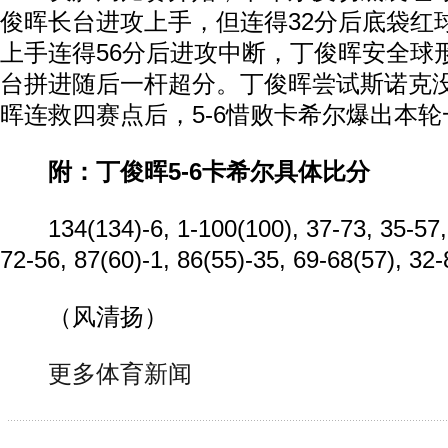
俊晖长台进攻上手，但连得32分后底袋红
上手连得56分后进攻中断，丁俊晖安全球
台拼进随后一杆超分。丁俊晖尝试斯诺克
晖连救四赛点后，5-6惜败卡希尔爆出本
附：丁俊晖5-6卡希尔具体比分
134(134)-6, 1-100(100), 37-73, 35-57, 
72-56, 87(60)-1, 86(55)-35, 69-68(57), 32-
（风清扬）
更多体育新闻