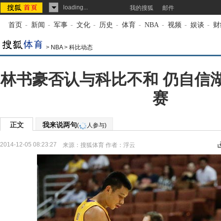
loading...
我的搜狐
邮件
首页
-
新闻
-
军事
-
文化
-
历史
-
体育
-
NBA
-
视频
-
娱谈
-
财
>
NBA
>
科比动态
林书豪否认与科比不和 仍自信
赛
正文
我来说两句
(
人参与)
2014-12-05 08:23:27
来源：
搜狐体育
作者：浮云