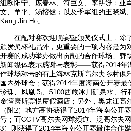
组欧阳宁、庞春林、符巨文、李耕姗；亚
文、羊平、汤榕健；以及季军组的王晓斌
Kang Jin Ho。
在配对赛欢迎晚宴暨颁奖仪式上，除了
颁发奖杯礼品外，更重要的一项内容是为对
开赛的成功举办做出贡献的合作球场、赞
新闻媒体表示感谢与表彰——获得2014
作球场称号的有上海林克斯高尔夫乡村俱乐
国内外球会；获得2014年度海南公开赛
珍珠、凤凰岛、5100西藏冰川矿泉水、
金湾康斯宾悦度假酒店；另外，黑龙江高尔
（附2）地方高协获得了2014年海南公开
号；而CCTV高尔夫网球频道、泛高尔夫网
3）则获得了2014年海南公开赛最佳合作