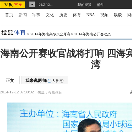
loading...
我的搜狐
邮件
首页
-
新闻
-
军事
-
文化
-
历史
-
体育
-
NBA
-
视频
-
娱谈
-
财
>
2014年海南高尔夫公开赛
>
2014年海南公开赛动态
海南公开赛收官战将打响 四海
湾
正文
我来说两句
(
人参与)
2014-12-12 07:30:02
来源：
搜狐体育