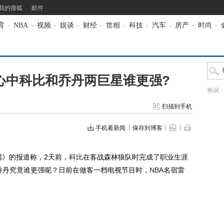
我的搜狐
邮件
育
-
NBA
-
视频
-
娱谈
-
财经
-
世相
-
科技
-
汽车
-
房产
-
时尚
-
心中科比和乔丹两巨星谁更强?
热词
扫描到手机
手机看新闻
保存到博客
》的报道称，2天前，
科比
在客战森林狼队时完成了职业生涯
乔丹究竟谁更强呢？日前在做客一档电视节目时，
NBA
名宿雷