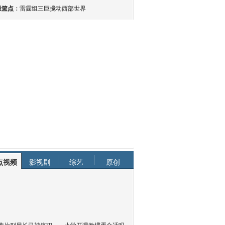
最篮点
：
雷霆组三巨搅动西部世界
点视频
影视剧
综艺
原创