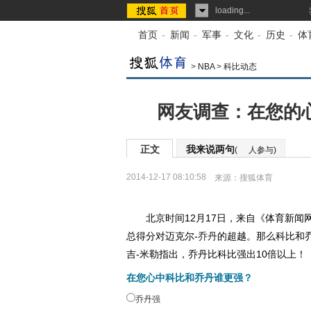
loading...
首页
-
新闻
-
军事
-
文化
-
历史
-
体
>
NBA
>
科比动态
网友调查：在您的
正文
我来说两句
(
人参与)
2014-12-17 08:10:58
来源：
搜狐体育
北京时间12月17日，来自《体育新闻网
总得分对迈克尔-
乔丹
的超越。那么科比和
吉-米勒指出，乔丹比科比强出10倍以上！
在您心中科比和乔丹谁更强？
乔丹强