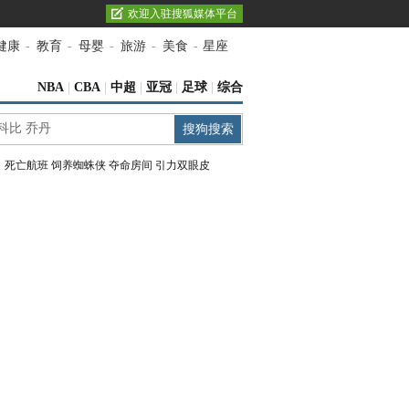
欢迎入驻搜狐媒体平台
健康
-
教育
-
母婴
-
旅游
-
美食
-
星座
NBA
|
CBA
|
中超
|
亚冠
|
足球
|
综合
：
死亡航班
饲养蜘蛛侠
夺命房间
引力双眼皮