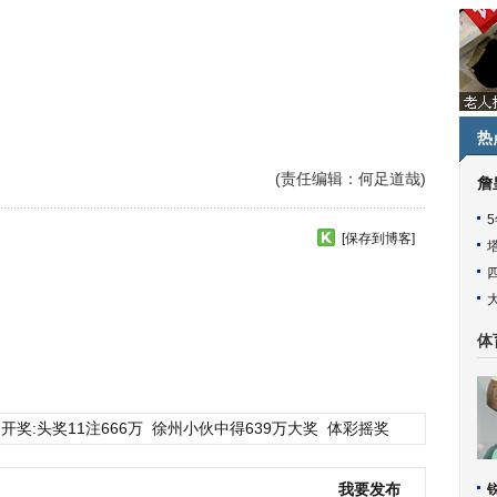
热
(责任编辑：何足道哉)
詹
[保存到博客]
体
开奖:头奖11注666万
徐州小伙中得639万大奖
体彩摇奖
我要发布