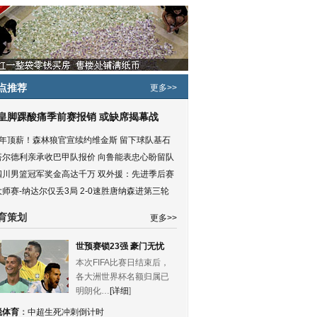
点推荐
更多>>
皇脚踝酸痛季前赛报销 或缺席揭幕战
5年顶薪！森林狼官宣续约维金斯 留下球队基石
塔尔德利亲承收巴甲队报价 向鲁能表忠心盼留队
四川男篮冠军奖金高达千万 双外援：先进季后赛
大师赛-纳达尔仅丢3局 2-0速胜唐纳森进第三轮
育策划
更多>>
世预赛锁23强 豪门无忧
本次FIFA比赛日结束后，
各大洲世界杯名额归属已
明朗化…
[详细
]
锐体育
：
中超生死冲刺倒计时