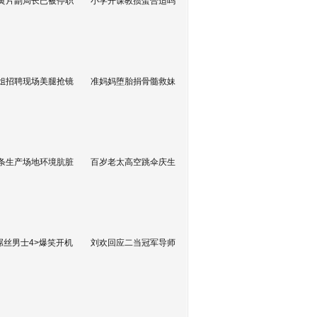
黄片副局长已被停职
小学开课教掼蛋合适吗
姐招聘现场美腿抢镜
准妈妈堕胎捐骨髓救妹
条生产场地环境肮脏
百岁老太高空跳伞庆生
屌丝男士4>爆笑开机
刘欢回应二当冠军导师