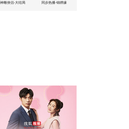
神雕侠侣-大结局
同步热播-锦绣缘