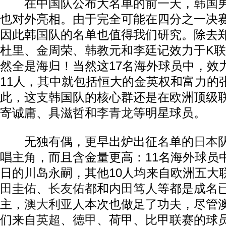
在中国队公布大名单的前一天，韩国男
也对外亮相。由于完全可能在四分之一决
因此韩国队的名单也值得我们研究。除去
杜里、金周荣、韩教元和李廷记效力于K联
然全是海归！当然这17名海外球员中，效
11人，其中就包括恒大的金英权和富力的
此，这支韩国队的核心群还是在欧洲顶级
寄诚庸、具滋哲和
李青龙
等明星球员。
无独有偶，更早出炉出征名单的
日本
唱主角，而且含金量更高：11名海外球员
日的川岛永嗣，其他10人均来自欧洲五大
田圭佑
、
长友佑都
和
内田笃人
等都是成名
主，
澳大利亚
人本次也做足了功夫，尽管
们来自
英超
、
德甲
、荷甲、比甲联赛的球