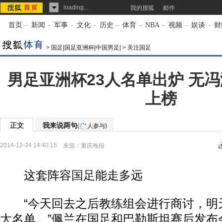
loading...
我的搜狐
邮件
首页
-
新闻
-
军事
-
文化
-
历史
-
体育
-
NBA
-
视频
-
娱谈
-
财
>
国足|国足亚洲杯|中国男足|
>
关注国足
男足亚洲杯23人名单出炉 无
上榜
正文
我来说两句
(
人参与)
2014-12-24 14:40:15
来源：
重庆晚报
这套阵容
国足
能走多远
“今天回去之后教练组会进行商讨，明天
大名单。”佩兰在国足和巴勒斯坦赛后发布