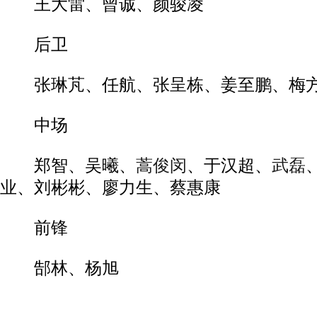
王大雷、曾诚、颜骏凌
后卫
张琳芃、任航、张呈栋、姜至鹏、梅方
中场
郑智、吴曦、
蒿俊闵
、于汉超、
武磊
业、刘彬彬、廖力生、蔡惠康
前锋
郜林、杨旭