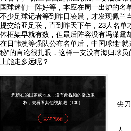
国球迷们一阵好等，本应在周一出炉的名
不少
足球
记者等到昨日凌晨，才发现佩兰
提交给亚足联，直到昨天下午，23人名单
体框架早就有数，但最后阵容没有冯潇霆
在日韩澳等强队公布名单后，中国球迷“就
秘”的言论很扎眼，这样一支没有海归球员
上能走多远呢？
国
后
您所在的国家或地区，没有此视频的播放版
权，去看看其他视频吧（100）
尖刀
去APP观看
国
人，