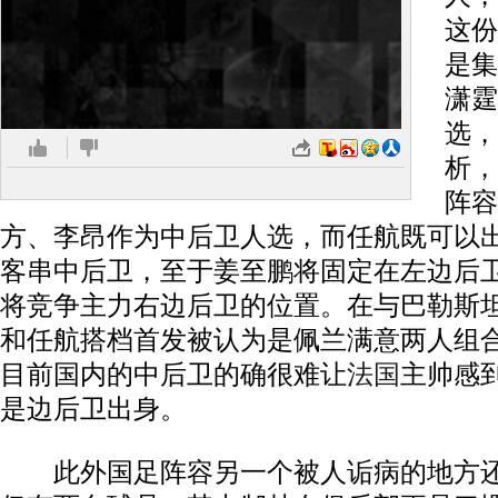
这份
是集
潇霆
选，
析，
阵容
方、李昂作为中后卫人选，而任航既可以
客串中后卫，至于姜至鹏将固定在左边后
将竞争主力右边后卫的位置。在与巴勒斯
和任航搭档首发被认为是佩兰满意两人组
目前国内的中后卫的确很难让
法国
主帅感
是边后卫出身。
此外国足阵容另一个被人诟病的地方还