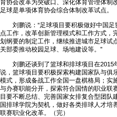
育协会改革为突破口、深化体育管理体制
足球是单项体育协会综合体制改革试点。
刘鹏说：“足球项目要积极做好中国足
点工作，改革创新管理模式和工作方式，
划纲要的制定工作，继续推进城市足球试
关部委推动校园足球、场地建设等。”
刘鹏还谈到了篮球和排球项目在2015
说，篮球项目要积极探索构建国家队与俱
模式，形成备战工作全国一盘棋格局；实
与办赛职能分开，探索符合国情的职业联
目要不断总结、完善国家女排复合型团队
国排球学院为契机，做好各类排球人才培
联赛职业化改革。（完）