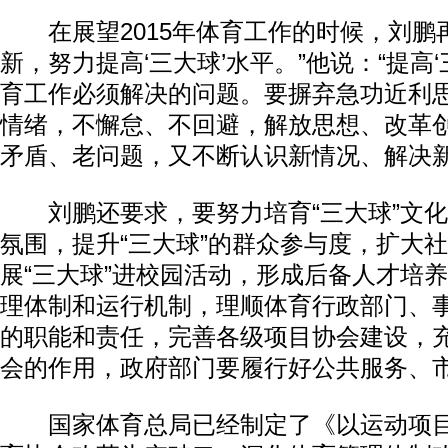
在展望2015年体育工作的时候，刘鹏再
新，努力提高‘三大球’水平。”他说：“提高
育工作必须解决的问题。要摒弃急功近利
情绪，不懈怠、不回避，解放思想、改革
矛盾、老问题，又不断认识新情况、解决新
刘鹏还要求，要努力培育“三大球”文化
氛围，提升“三大球”的群众参与度，扩大
展“三大球”进校园活动，形成后备人才培
理体制和运行机制，理顺体育行政部门、
的职能和责任，完善各级项目协会建设，
会的作用，政府部门要履行好公共服务、
国家体育总局已经制定了《以运动项目