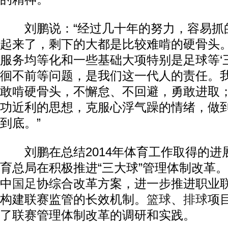
刘鹏说：“经过几十年的努力，容易抓
起来了，剩下的大都是比较难啃的硬骨头
服务均等化和一些基础大项特别是足球等‘
徊不前等问题，是我们这一代人的责任。
敢啃硬骨头，不懈怠、不回避，勇敢进取
功近利的思想，克服心浮气躁的情绪，做
到底。”
刘鹏在总结2014年体育工作取得的进
育总局在积极推进“三大球”管理体制改革
中
国足
协综合改革方案，进一步推进职业
构建联赛监管的长效机制。
篮球
、
排球
项
了联赛管理体制改革的调研和实践。