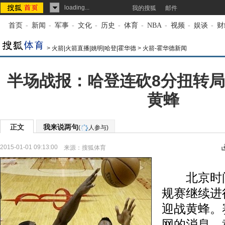
loading...
我的搜狐
邮件
首页
-
新闻
-
军事
-
文化
-
历史
-
体育
-
NBA
-
视频
-
娱谈
-
财
>
火箭|火箭直播|姚明|哈登|霍华德
>
火箭-霍华德新闻
半场战报：哈登连砍8分扭转局势 
黄蜂
正文
我来说两句
(
人参与)
2015-01-01 09:13:00
来源：
搜狐体育
北京时间
规赛继续进
迎战黄蜂。
网的消息，