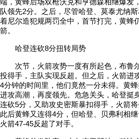
端，黄蜂后场双枪沃克和亨德森相继爆发
队领先2分。之后，尽管哈登、莫泰尤纳
着尼尔造犯规两罚全中，首节打完，黄蜂仍以
箭。
哈登连砍8分扭转局势
次节，火箭攻势一度有所起色，布鲁尔
投得手，主队实现反超。但之后，火箭进
4分钟的时间里，他们竟然一分未得。黄蜂抓
进攻高潮，再度领先。危急关头，哈登挺
连砍5分，又助攻史密斯暴扣得手，火箭
此后黄蜂又连得4分，但哈登、贝弗利相
火箭47-45反超了对手。