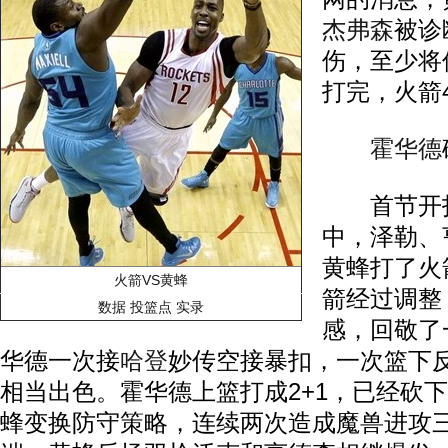
杰弗森
被诊
伤，至少将
打完，火箭4
霍华德
首节开打
中，泽勒、
黄蜂打了火箭
火箭VS黄蜂
箭经过调整
数据
投篮点
实录
感，回敬了
华德一次接
哈登
妙传空接暴扣，一次篮下
相当出色。霍华德上篮打成2+1，已经砍
蜂变换防守策略，连续两次造成魔兽进攻