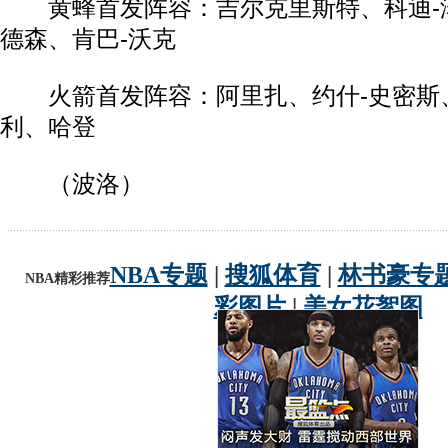
黄蜂首发阵容：吉尔克里斯特、科迪-
德森、肯巴-沃克
火箭首发阵容：阿里扎、约什-史密斯
利、哈登
（波洛）