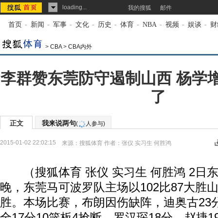
loading...
我的搜狐
邮件
首页
-
新闻
-
军事
-
文化
-
历史
-
体育
-
NBA
-
视频
-
娱谈
-
财
>
CBA
>
CBA内外
李群赞东莞防守遏制山西 杨学
了
正文
我来说两句
(
人参与)
2015-01-02 22:02:15
来源：
搜狐体育
作者：张仪 实习生 何胜鸿
（搜狐体育 张仪 实习生 何胜鸿 2日
晚，东莞马可波罗队主场以102比87大胜
胜。本场比赛，布朗因伤缺阵，迪奥古23分
全17分10篮板4抢断，罗汉琛18分，赵捷1