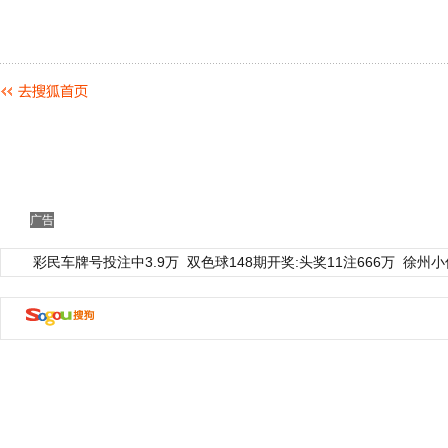
广告
彩民车牌号投注中3.9万
双色球148期开奖:头奖11注666万
徐州小