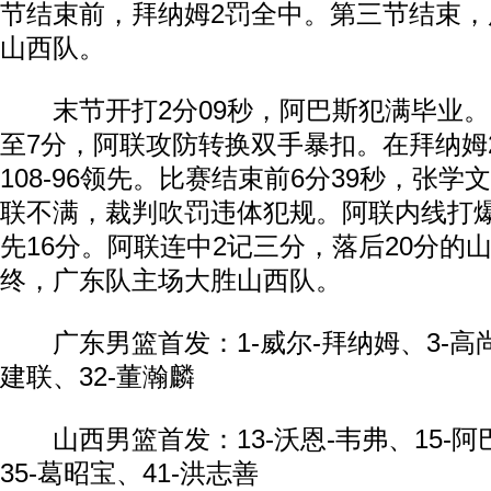
节结束前，拜纳姆2罚全中。第三节结束，广
山西队。
末节开打2分09秒，阿巴斯犯满毕业。
至7分，阿联攻防转换双手暴扣。在拜纳姆
108-96领先。比赛结束前6分39秒，张
联不满，裁判吹罚违体犯规。阿联内线打
先16分。阿联连中2记三分，落后20分的
终，广东队主场大胜山西队。
广东男篮首发：1-威尔-拜纳姆、3-高尚
建联、32-董瀚麟
山西男篮首发：13-沃恩-韦弗、15-阿巴
35-葛昭宝、41-洪志善