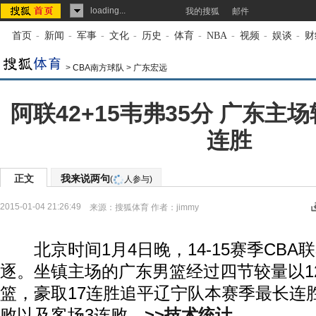
loading...
我的搜狐
邮件
首页
-
新闻
-
军事
-
文化
-
历史
-
体育
-
NBA
-
视频
-
娱谈
-
财
>
CBA南方球队
>
广东宏远
阿联42+15韦弗35分 广东主
连胜
正文
我来说两句
(
人参与)
2015-01-04 21:26:49
来源：
搜狐体育
作者：jimmy
北京时间1月4日晚，14-15赛季CBA联
逐。坐镇主场的广东男篮经过四节较量以129
篮，豪取17连胜追平辽宁队本赛季最长连
败以及客场3连败。
>>技术统计