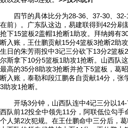
四节的具体比分为28-36、37-30、32-1
在前）。广东队这边，易建联得到42分刷
抢下15篮板2盖帽1抢断1助攻。拜纳姆有30
断入账，王仕鹏贡献15分4篮板3抢断2助
生日的朱芳雨投中3记三分砍下13分2篮板
尔斯拿下10分5篮板1助攻1抢断。山西队
最高的35分8助攻3抢断并抢下5篮板，葛昭
断入账，泰勒和段江鹏各自贡献14分，张学
3助攻1抢断。
开场3分钟，山西队连中4记三分以14-
西队前12投全中领先11分，阿联低位勾
个人第2次犯规。在王仕鹏命中三分后，葛