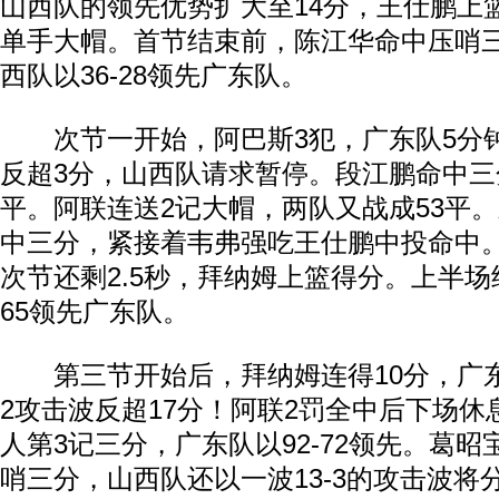
山西队的领先优势扩大至14分，王仕鹏上
单手大帽。首节结束前，陈江华命中压哨
西队以36-28领先广东队。
次节一开始，阿巴斯3犯，广东队5分钟打
反超3分，山西队请求暂停。段江鹏命中三
平。阿联连送2记大帽，两队又战成53平
中三分，紧接着韦弗强吃王仕鹏中投命中
次节还剩2.5秒，拜纳姆上篮得分。上半场
65领先广东队。
第三节开始后，拜纳姆连得10分，广东队
2攻击波反超17分！阿联2罚全中后下场
人第3记三分，广东队以92-72领先。葛昭
哨三分，山西队还以一波13-3的攻击波将