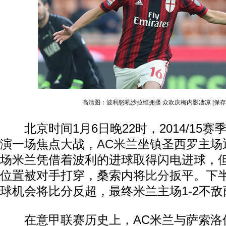
高清图：波利怒吼沙拉维拥搂 众欢庆梅内影凄凉
[保
北京时间1月6日晚22时，2014/15赛
演一场焦点大战，
AC米兰
坐镇圣西罗主场
场米兰凭借着波利的进球取得闪电进球，
位置被对手打穿，桑索内将
比分
扳平。下
球机会将比分反超，最终米兰主场1-2不
在意甲联赛历史上，AC米兰与萨索洛仅