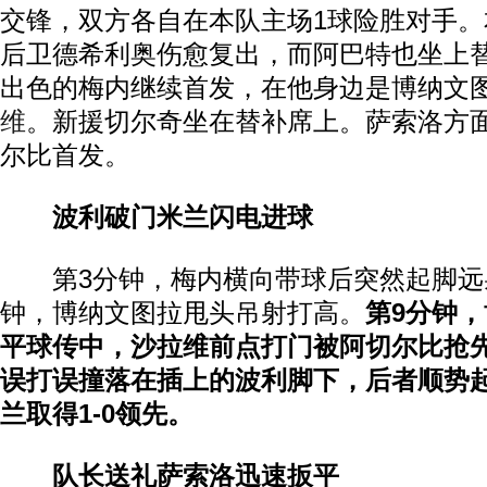
交锋，双方各自在本队主场1球险胜对手
后卫德希利奥伤愈复出，而阿巴特也坐上
出色的梅内继续首发，在他身边是博纳文图
维
。新援切尔奇坐在替补席上。萨索洛方
尔比首发。
波利破门米兰闪电进球
第3分钟，梅内横向带球后突然起脚远
钟，博纳文图拉甩头吊射打高。
第9分钟
平球传中，沙拉维前点打门被阿切尔比抢
误打误撞落在插上的波利脚下，后者顺势
兰取得1-0领先。
队长送礼萨索洛迅速扳平