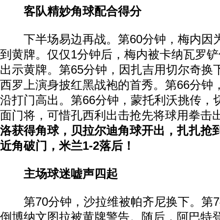
客队精妙角球配合得分
下半场易边再战。第60分钟，梅内因
到黄牌。仅仅1分钟后，梅内被卡纳瓦罗
出示黄牌。第65分钟，因扎吉用切尔奇换
西罗上演身披红黑战袍的首秀。第66分钟
沿打门高出。第66分钟，蒙托利沃挑传，
面门将，可惜孔西利出击抢先将球用拳击
洛获得角球，贝拉尔迪角球开出，扎扎抢
近角破门，米兰1-2落后！
主场球迷嘘声四起
第70分钟，沙拉维被帕齐尼换下。第7
倒博纳文图拉被黄牌警告。随后，阿巴特登