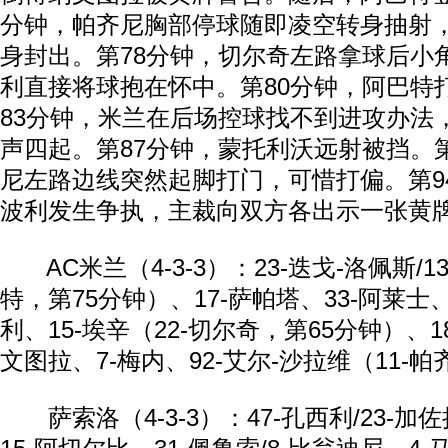
分钟，帕齐尼胸部停球随即凌空转身抽射
身封出。第78分钟，切尔奇左路拿球后小
利直接将球抱在怀中。第80分钟，阿巴特
83分钟，米兰在后场控球找不到进攻办法
声四起。第87分钟，蒙托利沃远射被挡。
尼左路边线突然起脚打门，可惜打偏。第9
波利发生争执，主裁向双方各出示一张黄
AC米兰（4-3-3）：23-迭戈-洛佩斯/13
特，第75分钟）、17-萨帕塔、33-阿莱士、
利、15-埃辛（22-切尔奇，第65分钟）、18
文图拉、7-梅内、92-艾尔-沙拉维（11-
萨索洛（4-3-3）：47-孔西利/23-加