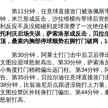
第11分钟，任意球直接攻门被洛佩斯牢
钟，米兰形成反击，沙拉维横向带球后突
利反应不及没能碰到皮球浪费了一次绝佳
托利沃后场失误，萨索洛形成反击，贝拉
顶，桑索内胸部停球顺势右脚打门破网，1-
第30分钟，阿莱士打门击中后卫后弹
文图拉迎球怒射高出。第33分钟，萨索洛
小角度打门稍稍偏出远门柱。第34分钟，
告。第35分钟，贝拉尔迪任意球直接攻门
38分钟，比翁迪尼后点跟进没能打上力量
文图拉禁区外转身打门偏出。第44分钟，
怒射打高。