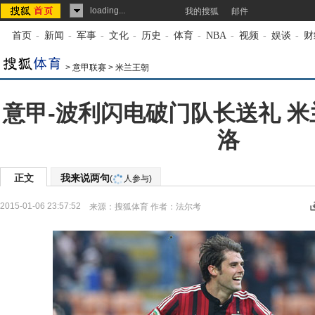
loading...
我的搜狐
邮件
首页
-
新闻
-
军事
-
文化
-
历史
-
体育
-
NBA
-
视频
-
娱谈
-
财
>
意甲联赛
>
米兰王朝
意甲-波利闪电破门队长送礼 米
洛
正文
我来说两句
(
人参与)
2015-01-06 23:57:52
来源：
搜狐体育
作者：法尔考