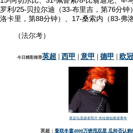
15-阿切尔比、31-佩鲁索/8-比翁迪尼、4
罗利/25-贝拉尔迪（33-布里吉，第76分钟）
洛卡里，第88分钟）、17-桑索内（83-弗
（
法尔考
）