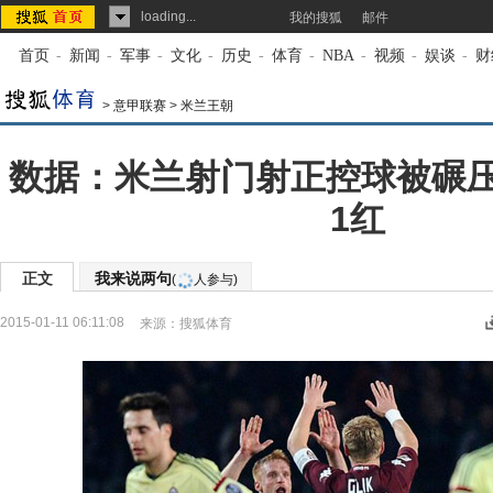
loading...
我的搜狐
邮件
首页
-
新闻
-
军事
-
文化
-
历史
-
体育
-
NBA
-
视频
-
娱谈
-
财
>
意甲联赛
>
米兰王朝
数据：米兰射门射正控球被碾压
1红
正文
我来说两句
(
人参与)
2015-01-11 06:11:08
来源：
搜狐体育