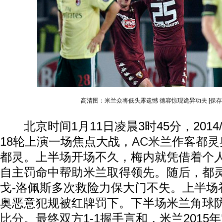
高清图：米兰众将低头露遗憾 德容惊现诡异功夫
[保
北京时间1月11日凌晨3时45分，2014/
18轮上演一场焦点大战，
AC米兰
作客
都灵
都灵。上半场开场不久，梅内就凭借着个
自主罚命中帮助米兰取得领先。随后，都
戈-洛佩斯多次救险力保大门不失。上半场
奥恶意犯规被红牌罚下。下半场米兰角球
比分
。最终双方1-1握手言和，米兰2015