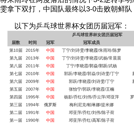
雯拿下双打，中国队最终以3-0击败朝鲜队
以下为乒乓球世界杯女团历届冠军：
乒乓球世界杯女团历届冠军
届数
时间
冠军
冠军成员
第10届
2015年
中国
丁宁/刘诗雯/
李晓霞
/朱雨玲/陈梦
第九届
2013年
中国
丁宁/刘诗雯/李晓霞/武杨/常晨晨
第八届
2011年
中国
丁宁/李晓霞/
郭焱
/
郭跃
/武杨
第七届
2010年
中国
郭跃/李晓霞/郭焱/刘诗雯/丁宁
第六届
2009年
中国
郭跃/李晓霞/刘诗雯/丁宁
第五届
2007年
中国
张怡宁
/郭跃/李晓霞/
王楠
第四届
1995年
中国
杨影/乔红/刘伟/乔云萍/邓亚萍
第三届
1994年
俄罗斯
梅利尼克/帕琳娜/提米娜
第二届
1991年
中国
邓亚萍/乔红/刘伟/陈子荷
第一届
1990年
中国
邓亚萍/乔红/
高军
/陈子荷