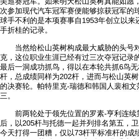
美巡赛冠军。如果明天松山英树真能如愿
次参加现代汽车冠军赛便能够掠获冠军的
球手不利的是本项赛事自1953年创立以
手折桂的记录。
当然给松山英树构成最大威胁的头号对
克，这位职业生涯已经有过三次夺冠记录
最后一洞成功抓鸟，得以在本轮共抓6鸟无
杆，总成绩同样为202杆，进而与松山英
的决赛轮。帕特里克-瑞德和韩国人裴相文
三。
前两轮处于领先位置的罗素-亨利连续第
后，以205杆与托德一起并列排名第五，卫
今天打得一团糟，仅以73杆平标准杆的成