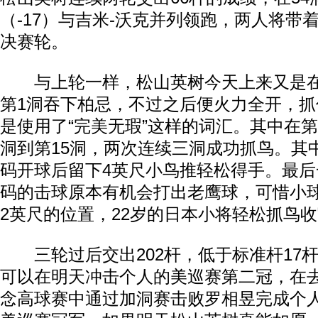
（-17）与吉米-沃克并列领跑，两人将带
决赛轮。
与上轮一样，松山英树今天上来又是在
第1洞吞下柏忌，不过之后便火力全开，抓
是使用了“完美无瑕”这样的词汇。其中在第
洞到第15洞，两次连续三洞成功抓鸟。其中
码开球后留下4英尺小鸟推轻松得手。最后
码的击球原本有机会打出老鹰球，可惜小
2英尺的位置，22岁的日本小将轻松抓鸟
三轮过后交出202杆，低于标准杆17
可以在明天冲击个人的美巡赛第二冠，在
念高球赛中通过加洞赛击败罗相昱完成个