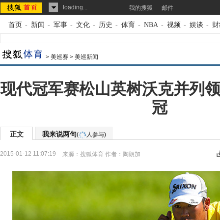
loading...
我的搜狐
邮件
首页
-
新闻
-
军事
-
文化
-
历史
-
体育
-
NBA
-
视频
-
娱谈
-
财
>
美巡赛
>
美巡新闻
现代冠军赛松山英树沃克并列领
冠
正文
我来说两句
(
人参与)
2015-01-12 11:07:19
来源：
搜狐体育
作者：陶朗加