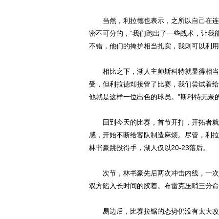
当然，利拉德也表示，之所以自己在连续
密不可分的，“我们跑出了一些战术，让我
不错，他们的掩护相当扎实，我则可以利用
相比之下，湖人主帅斯科特就显得相当失
受，但利拉德却接管了比赛，我们尝试着给
他就是这样一位出色的球员。”斯科特无奈
回到今天的比赛，首节开打，开拓者就多
感，开始不断给客队制造麻烦。尽管，利拉
林书豪跳投得手，湖人仅以20-23落后。
次节，林书豪先后两次冲击内线，一次上
双方陷入长时间的胶着。布雷克压哨三分命中
易边后，比赛拉锯的态势仍没有太大改观