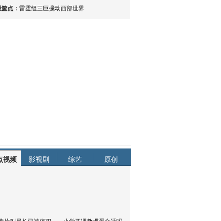
最篮点
：
雷霆组三巨搅动西部世界
点视频
影视剧
综艺
原创