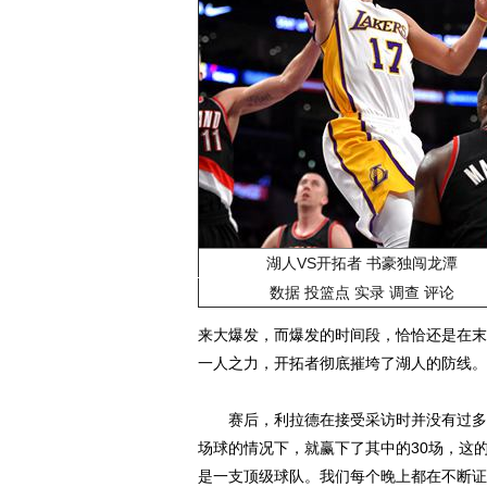
湖人VS开拓者 书豪独闯龙潭
数据
投篮点
实录
调查
评论
来大爆发，而爆发的时间段，恰恰还是在末
一人之力，开拓者彻底摧垮了湖人的防线。
赛后，利拉德在接受采访时并没有过多谈
场球的情况下，就赢下了其中的30场，这
是一支顶级球队。我们每个晚上都在不断证