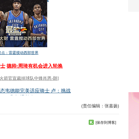
(责任编辑：张嘉扬)
[保存到博客]