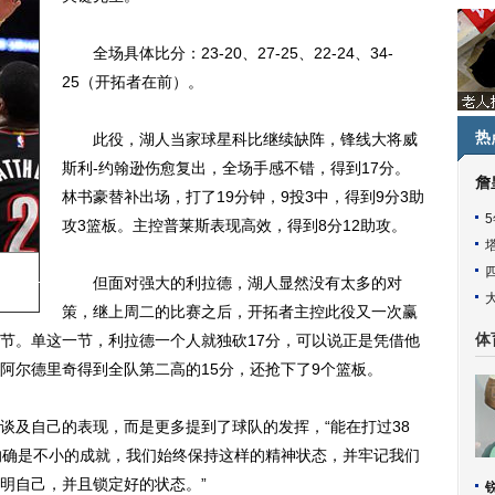
全场具体比分：23-20、27-25、22-24、34-
25（开拓者在前）。
热
此役，湖人当家球星科比继续缺阵，锋线大将威
斯利-约翰逊伤愈复出，全场手感不错，得到17分。
詹
林书豪替补出场，打了19分钟，9投3中，得到9分3助
攻3篮板。主控普莱斯表现高效，得到8分12助攻。
但面对强大的利拉德，湖人显然没有太多的对
策，继上周二的比赛之后，开拓者主控此役又一次赢
节。单这一节，利拉德一个人就独砍17分，可以说正是凭借他
体
阿尔德里奇得到全队第二高的15分，还抢下了9个篮板。
及自己的表现，而是更多提到了球队的发挥，“能在打过38
的确是不小的成就，我们始终保持这样的精神状态，并牢记我们
明自己，并且锁定好的状态。”