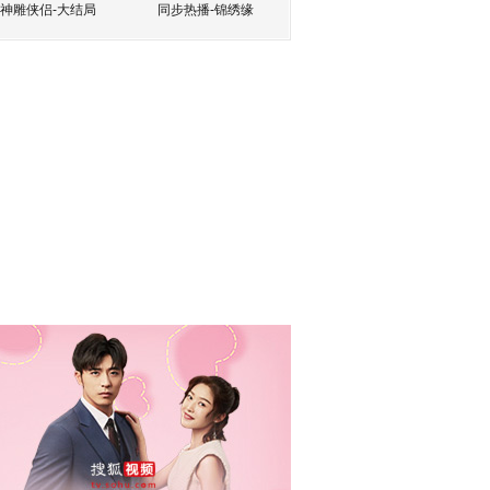
神雕侠侣-大结局
同步热播-锦绣缘