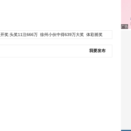
广告
开奖:头奖11注666万
徐州小伙中得639万大奖
体彩摇奖
我要发布