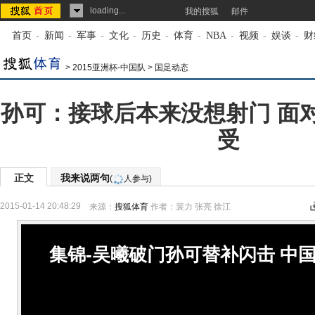
loading...
我的搜狐
邮件
首页
-
新闻
-
军事
-
文化
-
历史
-
体育
-
NBA
-
视频
-
娱谈
-
财
>
2015亚洲杯-中国队
>
国足动态
孙可：接球后本来没想射门 面
受
正文
我来说两句
(
人参与)
2015-01-14 20:48:29
来源：
搜狐体育
作者：裴力 张亮 徐江
集锦-吴曦破门孙可替补闪击 中