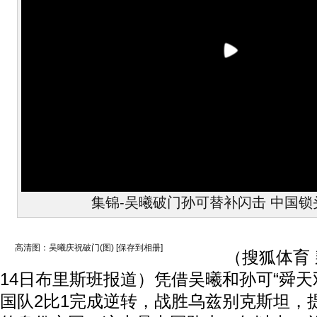
集锦-吴曦破门孙可替补闪击 中国锁
高清图：吴曦庆祝破门(图)
[保存到相册]
（搜狐体育 裴力
14日布里斯班报道）凭借吴曦和孙可“舜天
国队2比1完成逆转，战胜乌兹别克斯坦，