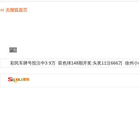
广告
彩民车牌号投注中3.9万
双色球148期开奖:头奖11注666万
徐州小