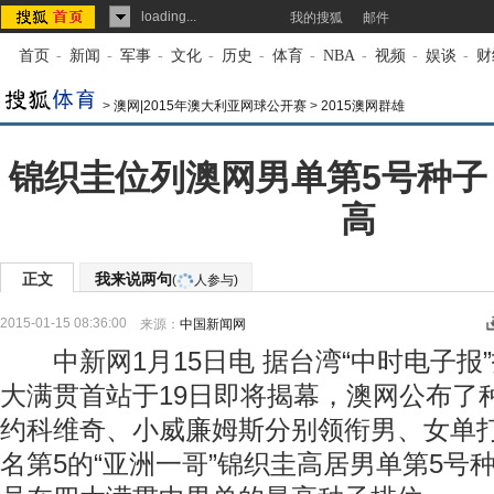
loading...
我的搜狐
邮件
首页
-
新闻
-
军事
-
文化
-
历史
-
体育
-
NBA
-
视频
-
娱谈
-
财
>
澳网|2015年澳大利亚网球公开赛
>
2015澳网群雄
锦织圭位列澳网男单第5号种子
高
正文
我来说两句
(
人参与)
2015-01-15 08:36:00
来源：
中国新闻网
中新网1月15日电 据台湾“中时电子报”
大满贯首站于19日即将揭幕，澳网公布了
约科维奇、小威廉姆斯分别领衔男、女单
名第5的“亚洲一哥”锦织圭高居男单第5号