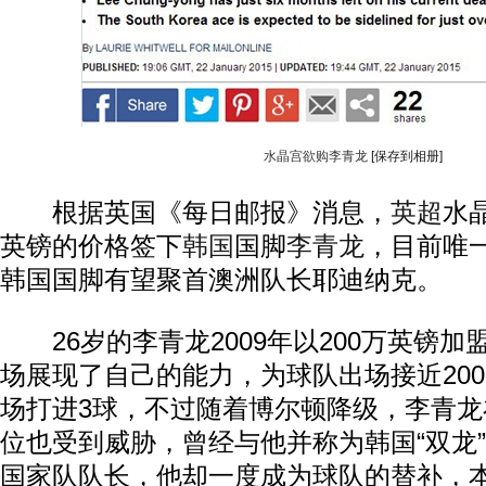
水晶宫欲购李青龙
[保存到相册]
根据英国《每日邮报》消息，
英超
水
英镑的价格签下
韩国
国脚
李青龙
，目前唯
韩国国脚有望聚首澳洲队长耶迪纳克。
26岁的李青龙2009年以200万英镑加
场展现了自己的能力，为球队出场接近200
场打进3球，不过随着博尔顿降级，李青
位也受到威胁，曾经与他并称为韩国“双龙
国家队队长，他却一度成为球队的替补，