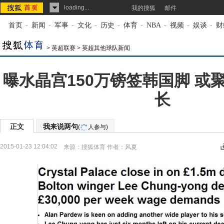
loading...
我的搜狐
邮件
首页
-
新闻
-
军事
-
文化
-
历史
-
体育
-
NBA
-
视频
-
娱谈
-
财
>
英超联赛
>
英超其他球队新闻
曝水晶宫150万镑签韩国脚 或
长
正文
我来说两句
(
人参与)
2015-01-23 12:04:02
来源：
搜狐体育
作者：风夏