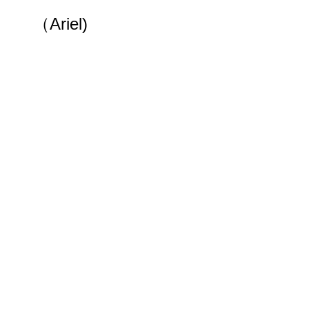
（Ariel)