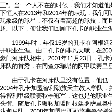
王”。当一个人不在的时候，我们才知道他
下恒大在2013年和2014年的表现，我们
现象级的球星，不仅有着高超的球技，而
超。以下，便让我们回顾下孔卡的职业生
1999年时，年仅15岁的孔卡在
阿根廷
开职业生涯。由于孔卡的非凡天赋，在20
豪门河床队相中。2001年11月23日，孔
床队的首秀，在同查尔瑞塔的阿甲联赛里
由于孔卡在河床队里没有位置，他也一
2004年孔卡加盟
智利
劲旅天主教大学队，并
得智利甲级联赛秋季冠军，这也是他职业
头衔。随后孔卡辗转加盟阿根廷罗萨里奥
达迦马队，2008年加盟巴西劲旅弗鲁米嫩塞