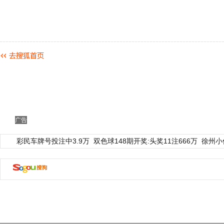
广告
彩民车牌号投注中3.9万
双色球148期开奖:头奖11注666万
徐州小