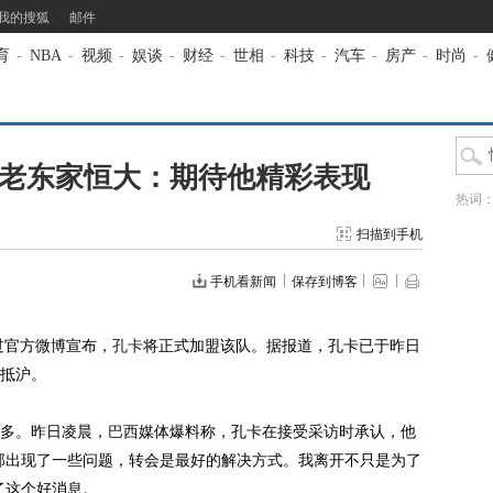
我的搜狐
邮件
育
-
NBA
-
视频
-
娱谈
-
财经
-
世相
-
科技
-
汽车
-
房产
-
时尚
-
 老东家恒大：期待他精彩表现
热词
扫描到手机
手机看新闻
保存到博客
官方微博宣布，
孔卡
将正式加盟该队。据报道，孔卡已于昨日
抵沪。
多。昨日凌晨，
巴西
媒体爆料称，孔卡在接受采访时承认，他
部出现了一些问题，转会是最好的解决方式。我离开不只是为了
了这个好消息。