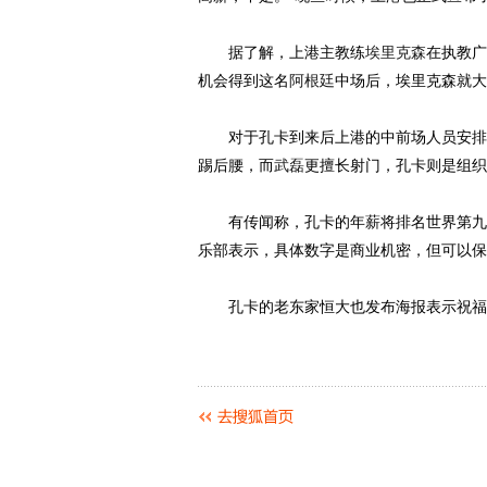
据了解，上港主教练
埃里克森
在执教广
机会得到这名
阿根廷
中场后，埃里克森就大
对于孔卡到来后上港的中前场人员安排，
踢后腰，而
武磊
更擅长射门，孔卡则是组织
有传闻称，孔卡的年薪将排名世界第九，
乐部表示，具体数字是商业机密，但可以保
孔卡的老东家恒大也发布海报表示祝福：