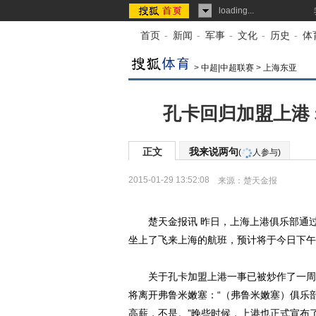
loading...
首页
-
新闻
-
军事
-
文化
-
历史
-
体
>
中超|中超联赛
>
上海东亚
孔卡回归加盟上港
正文
我来说两句
(
人参与)
2015-01-29 13:52:08
来源：
楚天金报
楚天金报讯 昨日，上海上港俱乐部通过
坐上了飞来上海的航班，预计将于今日下午
关于孔卡加盟上港一事已被炒作了一周
将离开弗鲁米嫩塞：“（弗鲁米嫩塞）俱乐
高薪，不是。”晚些时候，上港也正式宣布