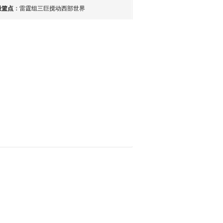
最篮点
：
雷霆组三巨搅动西部世界