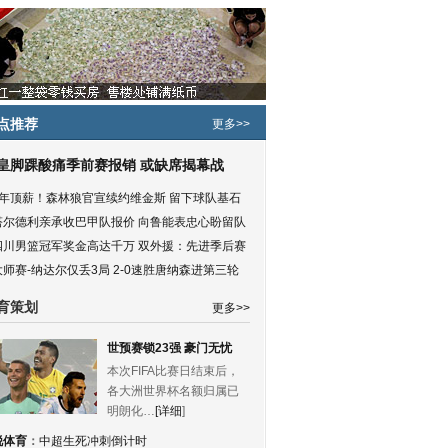
点推荐
更多>>
皇脚踝酸痛季前赛报销 或缺席揭幕战
5年顶薪！森林狼官宣续约维金斯 留下球队基石
塔尔德利亲承收巴甲队报价 向鲁能表忠心盼留队
四川男篮冠军奖金高达千万 双外援：先进季后赛
大师赛-纳达尔仅丢3局 2-0速胜唐纳森进第三轮
育策划
更多>>
世预赛锁23强 豪门无忧
本次FIFA比赛日结束后，
各大洲世界杯名额归属已
明朗化…
[详细
]
锐体育
：
中超生死冲刺倒计时