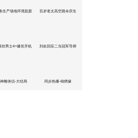
条生产场地环境肮脏
百岁老太高空跳伞庆生
屌丝男士4>爆笑开机
刘欢回应二当冠军导师
神雕侠侣-大结局
同步热播-锦绣缘