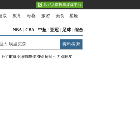
欢迎入驻搜狐媒体平台
健康
-
教育
-
母婴
-
旅游
-
美食
-
星座
NBA
|
CBA
|
中超
|
亚冠
|
足球
|
综合
：
死亡航班
饲养蜘蛛侠
夺命房间
引力双眼皮