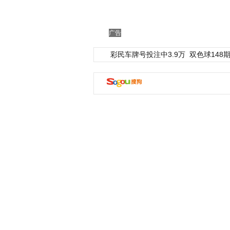
广告
彩民车牌号投注中3.9万
双色球148期