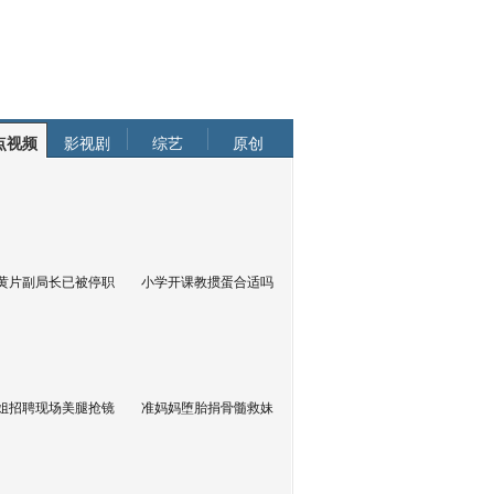
点视频
影视剧
综艺
原创
黄片副局长已被停职
小学开课教掼蛋合适吗
姐招聘现场美腿抢镜
准妈妈堕胎捐骨髓救妹