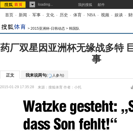
loading...
我的搜狐
邮件
首页
-
新闻
-
军事
-
文化
-
历史
-
体育
-
NBA
-
视频
-
娱谈
-
财
>
2015亚洲杯-日韩动态
>
韩国队
药厂双星因亚洲杯无缘战多特 
事
正文
我来说两句
(
人参与)
2015-01-29 17:35:28
来源：
搜狐体育
作者：小托