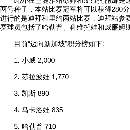
此外在芭堤雅站彭帅和斯维托丽娜是这
两号种子，本站比赛冠军将可以获得280
进行的是迪拜和里约两站比赛，迪拜站参
赛球员包括了哈勒普、科维托娃和威廉姆
目前“迈向新加坡”积分榜如下:
1. 小威 2,000
2. 莎拉波娃 1,770
3. 凯斯 890
4. 马卡洛娃 835
5. 哈勒普 710