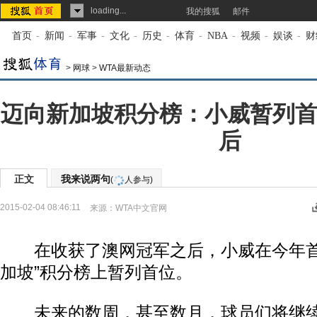
loading...
我的搜狐
邮件
首页
-
新闻
-
军事
-
文化
-
历史
-
体育
-
NBA
-
视频
-
娱谈
-
财
>
网球
>
WTA最新动态
迈向新加坡积分榜：小威暂列首
后
正文
我来说两句
(
人参与)
2015-02-04 08:46:11
来源：
WTA中文官网
在收获了澳网冠军之后，小威在今年首
加坡”积分榜上暂列首位。
未来的数周，甚至数月，球员们将继续