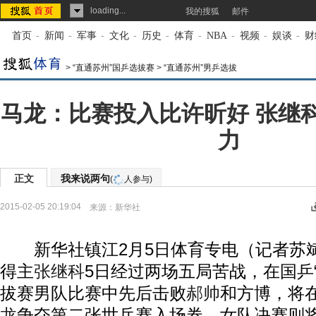
loading...
我的搜狐
邮件
首页
-
新闻
-
军事
-
文化
-
历史
-
体育
-
NBA
-
视频
-
娱谈
-
财
>
“直通苏州”国乒选拔赛
>
“直通苏州”男乒选拔
马龙：比赛投入比许昕好 张继
力
正文
我来说两句
(
人参与)
2015-02-05 20:19:04
来源：
新华社
新华社镇江2月5日体育专电（记者苏斌
得主
张继科
5日经过两场五局苦战，在国乒
拔赛男队比赛中先后击败
郝帅
和方博，将
龙
争夺第二张世乒赛入场券。女队决赛则