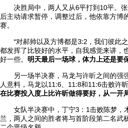
决胜局中，两人又从6平打到10平。张继
后主动请求暂停，调整过后，他依靠方博
赛。
“对郝帅以及方博都是3:2，我们彼此
都发挥了比较好的水平，自我感觉来讲，
好一些。
明天最后一场球，体力上还是要
另一场半决赛，马龙与
许昕
之间的强
人意料，马龙以11:6、11:8和11:6击败许
在比赛投入度上比许昕做得要好，从一开
女队半决赛中，丁宁3：1击败陈梦，木
兰，两人之间的胜者将与首阶段第二名武
二个晋级名额。