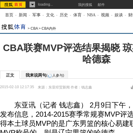
loading...
我的搜狐
邮件
首页
-
新闻
-
军事
-
文化
-
历史
-
体育
-
NBA
-
视频
-
娱谈
-
财
>
CBA
>
CBA内外
CBA联赛MVP评选结果揭晓 
哈德森
正文
我来说两句
(
人参与)
2015-02-10 12:17:35
来源：
东亚经贸新闻
作者：钱志鑫
东亚讯（记者 钱志鑫） 2月9日下午
发布信息，2014-2015赛季常规赛MVP
得本土球员MVP的是广东男篮的核心易建
MVP称号的，则是辽宁男篮的哈德森。