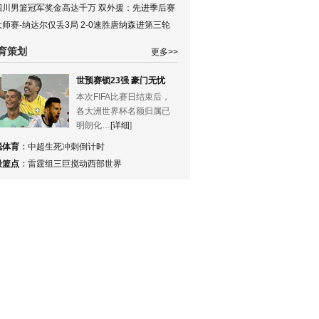
四川男篮冠军奖金高达千万 双外援：先进季后赛
大师赛-纳达尔仅丢3局 2-0速胜唐纳森进第三轮
育策划
更多>>
世预赛锁23强 豪门无忧
本次FIFA比赛日结束后，
各大洲世界杯名额归属已
明朗化…
[详细
]
锐体育
：
中超生死冲刺倒计时
最篮点
：
雷霆组三巨搅动西部世界