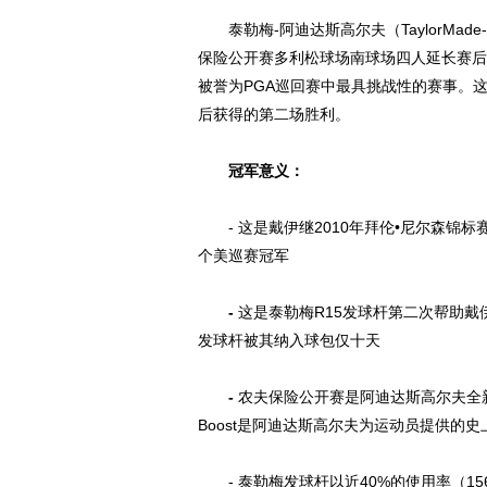
泰勒梅-阿迪达斯高尔夫（TaylorMade-ad
保险公开赛多利松球场南球场四人延长赛后
被誉为PGA巡回赛中最具挑战性的赛事。这
后获得的第二场胜利。
冠军意义：
- 这是戴伊继2010年拜伦•尼尔森锦标
个美巡赛冠军
-
这是泰勒梅R15发球杆第二次帮助戴
发球杆被其纳入球包仅十天
-
农夫保险公开赛是阿迪达斯高尔夫全新产品a
Boost是阿迪达斯高尔夫为运动员提供的
- 泰勒梅发球杆以近40%的使用率（15