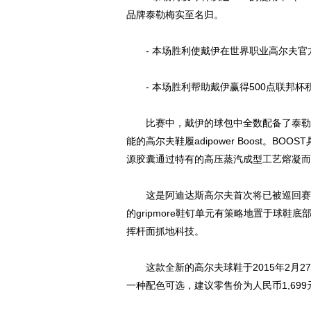
品牌泰勒梅实至名归。
- 本场胜利使戴伊在世界职业高尔夫官
- 本场胜利帮助戴伊赢得500点联邦杯
比赛中，戴伊的球包中全数配备了泰勒梅
能的高尔夫鞋履adipower Boost。
源胶囊通过特有的高压蒸汽成型工艺熔凝而
这是阿迪达斯高尔夫首次将已被巡回赛证言
的gripmore鞋钉单元有策略地置于球鞋底部
挥杆面抓地科技。
这款全新的高尔夫球鞋于2015年2月27日起
一种配色可选，建议零售价为人民币1,699元