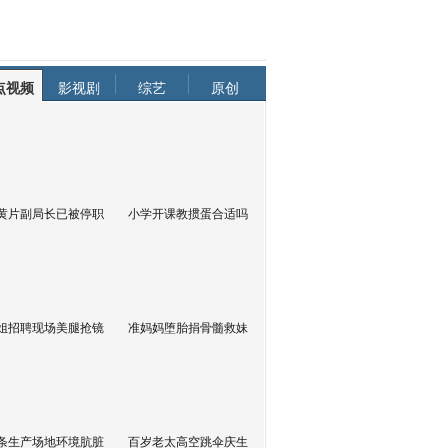
点视频
影视剧
综艺
原创
黄片副局长已被停职
小学开课教掼蛋合适吗
姐招聘现场美腿抢镜
准妈妈堕胎捐骨髓救妹
条生产场地环境肮脏
百岁老太高空跳伞庆生