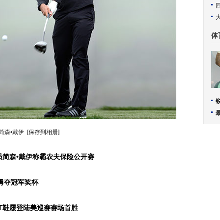
体
简森•戴伊
[保存到相册]
员简森•戴伊称霸农夫保险公开赛
其勇夺冠军奖杯
ST鞋履登陆美巡赛赛场首胜