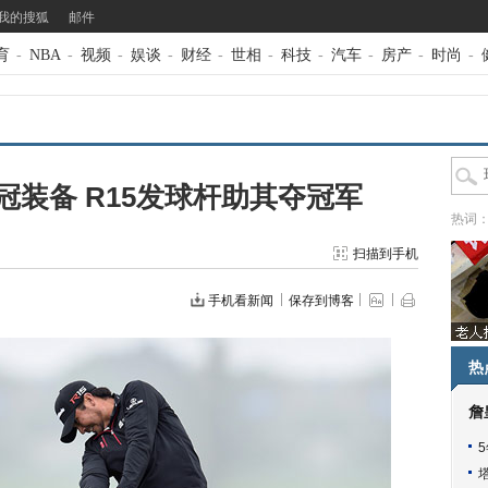
我的搜狐
邮件
育
-
NBA
-
视频
-
娱谈
-
财经
-
世相
-
科技
-
汽车
-
房产
-
时尚
-
装备 R15发球杆助其夺冠军
热词
扫描到手机
手机看新闻
保存到博客
热
詹