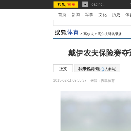
loading...
首页
-
新闻
-
军事
-
文化
-
历史
-
体
>
高尔夫
>
高尔夫球具装备
戴伊农夫保险赛夺冠
正文
我来说两句
(
人参与)
2015-02-11 09:55:37
来源：
搜狐体育