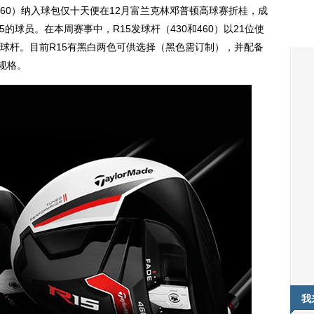
 460）纳入球包仅十天便在12月富兰克林邓普顿高球赛折桂，成
5的球员。在本周赛事中，R15发球杆（430和460）以21位使
球杆。目前R15有黑白两色可供选择（黑色需订制），并配备
规格。
我