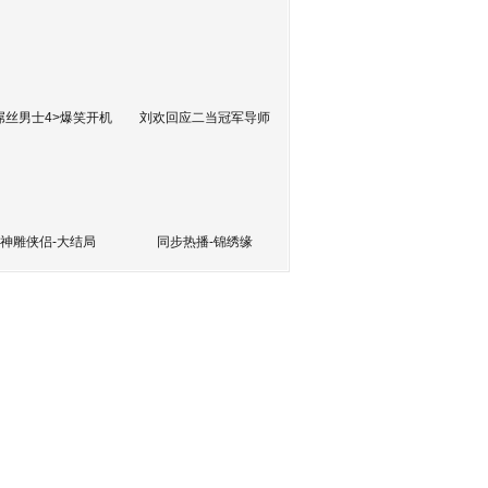
屌丝男士4>爆笑开机
刘欢回应二当冠军导师
神雕侠侣-大结局
同步热播-锦绣缘