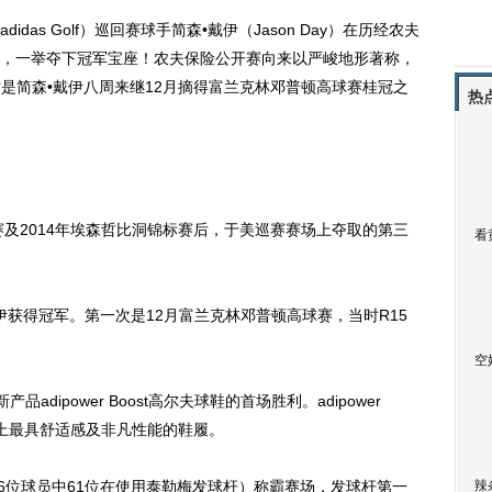
idas Golf）巡回赛球手简森•戴伊（Jason Day）在历经农夫
，一举夺下冠军宝座！农夫保险公开赛向来以严峻地形著称，
是简森•戴伊八周来继12月摘得富兰克林邓普顿高球赛桂冠之
热
赛及2014年埃森哲比洞锦标赛后，于美巡赛赛场上夺取的第三
看
伊获得冠军。第一次是12月富兰克林邓普顿高球赛，当时R15
空
dipower Boost高尔夫球鞋的首场胜利。adipower
史上最具舒适感及非凡性能的鞋履。
6位球员中61位在使用泰勒梅发球杆）称霸赛场，发球杆第一
辣