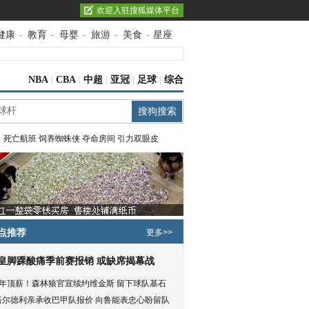
欢迎入驻搜狐媒体平台
健康
-
教育
-
母婴
-
旅游
-
美食
-
星座
NBA
|
CBA
|
中超
|
亚冠
|
足球
|
综合
：
死亡航班
饲养蜘蛛侠
夺命房间
引力双眼皮
点推荐
更多>>
皇脚踝酸痛季前赛报销 或缺席揭幕战
5年顶薪！森林狼官宣续约维金斯 留下球队基石
塔尔德利亲承收巴甲队报价 向鲁能表忠心盼留队