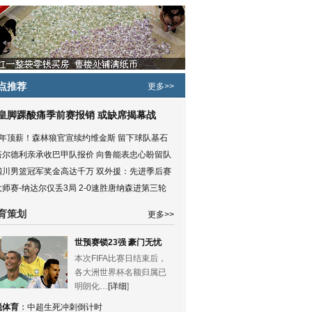
点推荐
更多>>
皇脚踝酸痛季前赛报销 或缺席揭幕战
5年顶薪！森林狼官宣续约维金斯 留下球队基石
塔尔德利亲承收巴甲队报价 向鲁能表忠心盼留队
四川男篮冠军奖金高达千万 双外援：先进季后赛
大师赛-纳达尔仅丢3局 2-0速胜唐纳森进第三轮
育策划
更多>>
世预赛锁23强 豪门无忧
本次FIFA比赛日结束后，
各大洲世界杯名额归属已
明朗化…
[详细
]
锐体育
：
中超生死冲刺倒计时