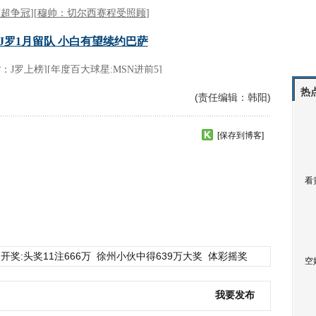
热
(责任编辑：韩阳)
[保存到博客]
看
开奖:头奖11注666万
徐州小伙中得639万大奖
体彩摇奖
空
我要发布