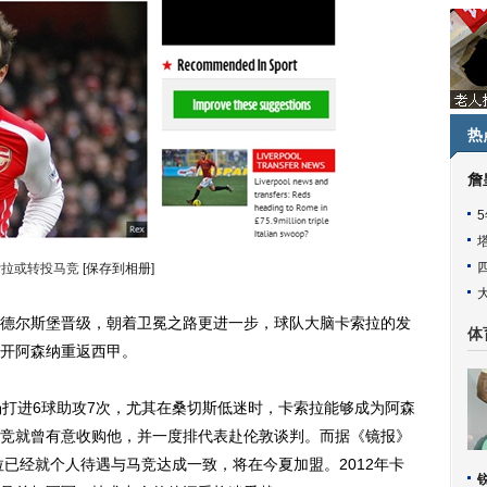
热
詹
索拉或转投马竞
[保存到相册]
尔斯堡晋级，朝着卫冕之路更进一步，球队大脑卡索拉的发
体
开阿森纳重返西甲。
打进6球助攻7次，尤其在桑切斯低迷时，卡索拉能够成为阿森
竞就曾有意收购他，并一度排代表赴伦敦谈判。而据《镜报》
卡索拉已经就个人待遇与马竞达成一致，将在今夏加盟。2012年卡