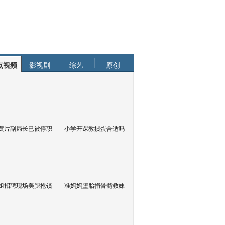
点视频
影视剧
综艺
原创
黄片副局长已被停职
小学开课教掼蛋合适吗
姐招聘现场美腿抢镜
准妈妈堕胎捐骨髓救妹