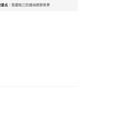
最篮点
：
雷霆组三巨搅动西部世界