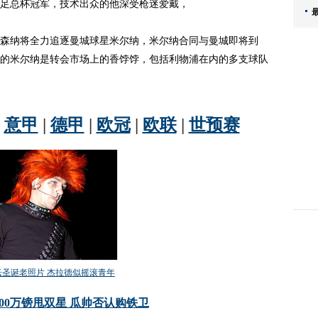
足总杯冠军，技术出众的他深受枪迷爱戴，
纳将全力追逐曼城球星米尔纳，米尔纳合同与曼城即将到
的米尔纳是转会市场上的香饽饽，包括利物浦在内的多支球队