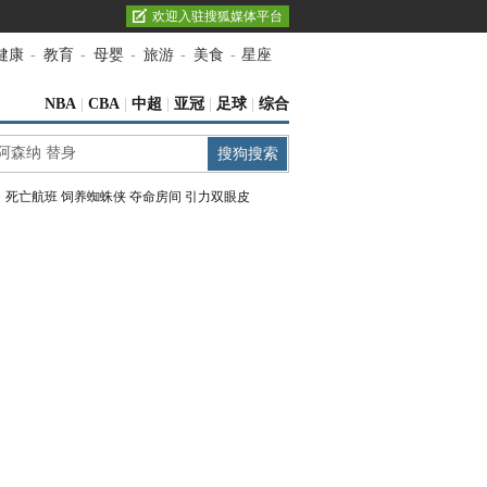
欢迎入驻搜狐媒体平台
健康
-
教育
-
母婴
-
旅游
-
美食
-
星座
NBA
|
CBA
|
中超
|
亚冠
|
足球
|
综合
：
死亡航班
饲养蜘蛛侠
夺命房间
引力双眼皮