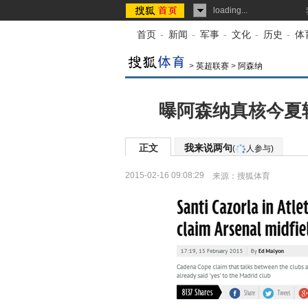
loading...
首页
-
新闻
-
军事
-
文化
-
历史
-
体
>
英超联赛
>
阿森纳
曝阿森纳真核今夏
正文
我来说两句
(
人参与)
2015-02-16 09:08:29
来源：
搜狐体育