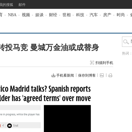
我的搜狐
邮件
育
-
NBA
-
视频
-
娱谈
-
财经
-
世相
-
科技
-
汽车
-
房产
-
时尚
-
转投马竞 曼城万金油或成替身
热词
扫描到手机
手机看新闻
保存到博客