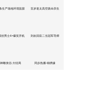
条生产场地环境肮脏
百岁老太高空跳伞庆生
屌丝男士4>爆笑开机
刘欢回应二当冠军导师
神雕侠侣-大结局
同步热播-锦绣缘