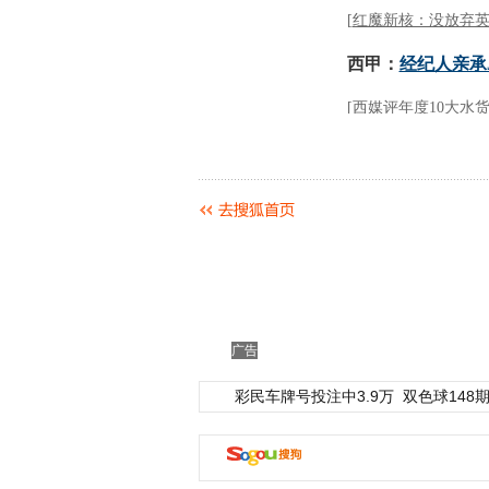
广告
彩民车牌号投注中3.9万
双色球148期