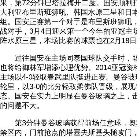
果，第72分钟巴塔拉梅开二度。国安顺利
大利亚
布里斯班狮吼、
韩国
水原三星和
日
组。国安正赛第一个对手是布里斯班狮吼，
战对手，3月4日迎来第一个今年的亚冠主
阵水原三星，本场比赛的球票也在2月18
过往国安在主场同泰国球队交手时，取
也将给御林军增添心理优势。2014亚冠
主场以4-0轻取春武里队挺进正赛。曼谷
轮里，以3-0的
比分
轻取柔佛队晋级，展现
态。国安在实力上明显在曼谷玻璃之上，
的问题不大。
第3分钟曼谷玻璃获得前场任意球，奥
禁区内，门前抢点的塔塞夫斯基头槌攻门