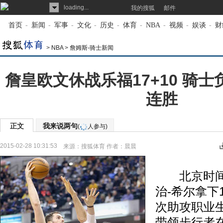
loading...
我的搜狐
邮件
首页
-
新闻
-
军事
-
文化
-
历史
-
体育
-
NBA
-
视频
-
娱谈
-
财
>
NBA
>
詹姆斯-骑士新闻
詹皇欧文休战乐福17+10 骑
连胜
正文
我来说两句
(
人参与)
2015-02-28 10:31:53
来源：
搜狐体育
作者：晨晨
北京时间2
治-希尔拿下1
次助攻职业
带领步行者在