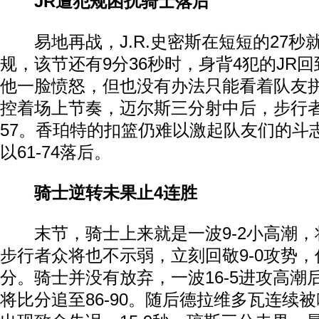
JR遭犯规困扰骑士落后
易地再战，J.R.史密斯在短短的27秒
规，该节还有9分36秒时，身背4犯的JR
他一脸愤怒，但也没有办法只能看着队友
控着场上节奏，迈尔斯三分射中后，步行者
57。香珀特的扣篮仍难以激起队友们的斗
以61-74落后。
骑士逆转未果止4连胜
末节，骑士上来就是一波9-2小高潮，将比
步行者众将也不示弱，立刻回敬9-0攻势，
分。骑士并没有放弃，一波16-5进攻高潮后
将比分追至86-90。随后德拉维多瓦连续