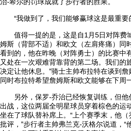
治-希尔的罚球成就了步行者的胜果。
“我做到了，我们能够赢球这是最重要的
值得一提的是，这是自1月5日对阵费
姆斯（背部不适）和欧文（左肩疼痛）同时
看到的，他在昨晚（对阵勇士）的比赛中
又处在一次艰难背靠背的第二场。我们的
决定让他休息。”骑士主帅布拉特在谈到詹
同时布拉特希望詹姆斯和欧文能够在下周
另外，保罗-乔治已经恢复训练，但他
出战，这位两届全明星球员穿着棕色的运
坐在了球队替补席上。“上个赛季末，他（
批评，”步行者主帅弗兰克-沃格尔说道，“