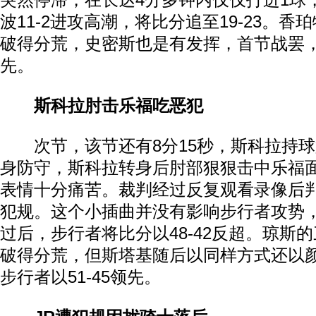
突然停滞，在长达4分多钟内仅仅打进1球
波11-2进攻高潮，将比分追至19-23。
破得分荒，史密斯也是有发挥，首节战罢，骑
先。
斯科拉肘击乐福吃恶犯
次节，该节还有8分15秒，斯科拉持球
身防守，斯科拉转身后肘部狠狠击中乐福
表情十分痛苦。裁判经过反复观看录像后
犯规。这个小插曲并没有影响步行者攻势，一
过后，步行者将比分以48-42反超。琼斯
破得分荒，但斯塔基随后以同样方式还以
步行者以51-45领先。