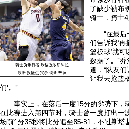
了缺少勒布
骑士，骑士
“在最后一
们告诉我‘再
篮板球’就可
数据了。”乔
骑士负步行者 乐福强攻斯科拉
道，“队友
数据
投篮点
实录
调查
热议
让我去抢篮板
们’。”
事实上，在落后一度15分的劣势下，
在比赛进入第四节时，骑士曾一度打出一波1
场前1分35秒将比分追至85-81，不过斯